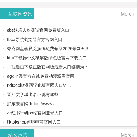
AiPPT -
更多>>
Image-
AI原生集
文生视频
- AI论文写
互联网资讯
More+
一键生成
2：
成开发环
类AIGC创
作平台/免
sbti娱乐人格测试官网免费版入口
高质量
OpenAI最
境/深度集
作平台
费生成千
tbox导航浏览器官方官网入口
夸克网盘会员兑换码免费领取2025最新永久
PPT
新AI图像
成
字大纲
idm下载器中文破解版绿色版官网下载入口
生成器
Doubao-
一耽漫画下载正版官网版最新入口链接为：...
age动漫官方在线免费动漫观看官网
1.5-pro与
ridibooks漫画汉化版官网入口链...
DeepSeek
晋江文学城出名小说有哪些
胖东来官网(https://www.a...
模型
小红书千帆pc端官网登录入口
tiktokshop跨境电商官网入口
站长运营
More+