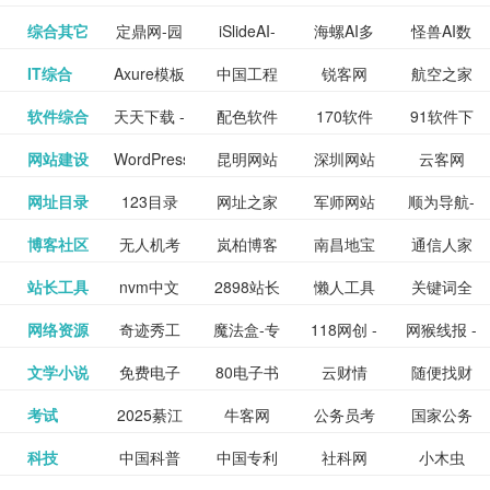
提供最新
BT下载站
动漫免费
_comic.qq.com_
动漫原创
观看_热播
资源下载
先的优质
频道
道
看
电影
讯飞星火-
综合其它
定鼎网-园
iSlideAI-
海螺AI多
怪兽AI数
更多>>
图库
nas论
文写作-AI
作 - 国内
图片、文
_www.sanmao.com.cn_
素材免费
的电影介
在线观看
动漫综合
电视剧大
站
短节目视
九章开物
IT综合
Axure模板
中国工程
锐客网
航空之家
更多>>
懂我的AI
林景观建
一键生成
模态大语
字人
坛|nas1.cn|nas1|nas
毕业设计-
领先的AI
案创作平
动漫原创
下载网站
绍及评论
全
频
牛品汇
软件综合
天天下载 -
配色软件
170软件
91软件下
更多>>
网
科技知识
助手
筑室内设
PPT模板
言模型
社区|PT网
AI答辩问
写作助手
台
包括上映
yx12345
网站建设
WordPress
昆明网站
深圳网站
云客网
更多>>
绿色精品
园
下载站
载
中心
计资料分
下载
站|NAS交
题预测与
影片的影
深圳网站
网址目录
123目录
网址之家
军师网站
顺为导航-
更多>>
下载站
主题模板
建设
建设
SEO众包
软件应用
享平台
流社区
PPT模板
易推分类
博客社区
无人机考
岚柏博客
南昌地宝
通信人家
更多>>
讯查询及
建设
网
目录网址
办公运营
下载_爱主
服务平台
分享平台
生成
精易论坛
站长工具
nvm中文
2898站长
懒人工具
关键词全
更多>>
目录网
证资讯网
网_南昌论
园
购票服
大全
工具导航
题
SEO工具
网络资源
奇迹秀工
魔法盒-专
118网创 -
网猴线报 -
更多>>
网
资源平台
网指数查
坛
务。你可
线报酷 -
文学小说
免费电子
80电子书
云财情
随便找财
更多>>
- 站长之家
具箱-设计
业的游戏
创业项目
一个简单
询
以记录想
钱如故
考试
2025綦江
牛客网
公务员考
国家公务
更多>>
专注线报
书下载
_八零电子
经网
师必备设
动画特效
资源分享
且纯粹的
看、在看
公务员考
科技
中国科普
中国专利
社科网
小木虫
更多>>
区中考志
试-中公教
员局
活动
网,txt小说
书_80txt_
计工具及
学习平台
下载平台
活动线报