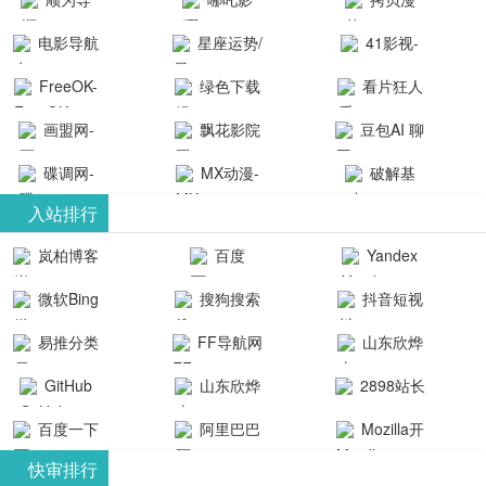
航-办公运营
院-哪吒影院
画-官网
电影导航
星座运势/
41影视-
工具导航
提供最新、
_www.copymango.co
- 免费看电影
最星座/美国
聚合最近好
FreeOK-
绿色下载
看片狂人
最全的高清
动漫综合
就来这！ | 快
神婆星座网
看的电视剧
FreeOK影视
吧
- 高清视频资
画盟网-
电影、电视
飘花影院
豆包AI 聊
导航网-免费
最新电影网
官网-最新影
源免费在线
画师联盟官
剧、动漫和
网
天智能对话
看电影就来
碟调网-
MX动漫-
站-41影视为
破解基
视资源|追剧
观看
网
综艺节目免
网页版入口
这！收录大
碟调网为您
最新最全动
地-精心专注
您提供最新
入站排行
也很卷
_huashilm.com_
费观看。平
量免费看电
提供最新电
漫免费在线
成全短剧电
整合当前互
岚柏博客
百度
Yandex
动漫综合
台内容丰
视剧和2025
影网站！
观看
视剧、电视
联网最新最
搜索
富，更新快
微软Bing
搜狗搜索
抖音短视
年最新电影
剧大全、好
全最优质的
速，支持在
引擎
频
的在线观
软件免费下
看的电视
易推分类
FF导航网
山东欣烨
线观看，满
看，快来碟
剧、最新的
载、资源免
目录网
化工有限公
GitHub
山东欣烨
2898站长
足各类影迷
调电影网在
电影在线观
费共享、技
司
生物科技有
资源平台
需求，提供
百度一下
阿里巴巴
Mozilla开
线观看最新
看，神马影
术教程学习
限公司
无广告、高
全球速卖通
发者
热门影视作
院每天更新
与交流平
快审排行