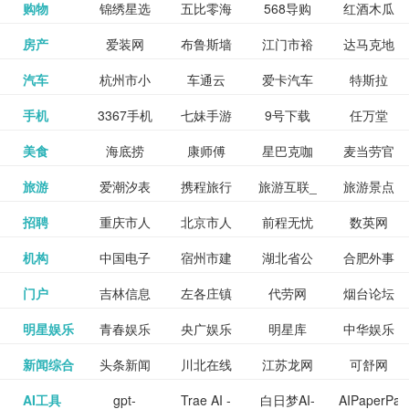
和看过的
中国科学
购物
锦绣星选
五比零海
568导购
红酒木瓜
更多>>
试信息网
博览
信息网
愿填报系
育网
免费下载,
八零小说
各类设计
资源分享
电影电视
淘宝
房产
爱装网
布鲁斯墙
江门市裕
达马克地
更多>>
院
海淘
淘网
网
靓汤官网
统
全集全本
网
辅助神器
网站
格莱美墙
汽车
杭州市小
车通云
爱卡汽车
特斯拉
更多>>
剧，顺便
纸
华墙纸
产
完结txt小
百度有驾
手机
3367手机
七妹手游
9号下载
任万堂
更多>>
纸
客车总量
导购
打分、写
说-书本网
游戏邦
美食
海底捞
康师傅
星巴克咖
麦当劳官
更多>>
网
游戏
调控管理
影评。根
心食谱网
旅游
爱潮汐表
携程旅行
旅游互联_
旅游景点
更多>>
啡
网
信息系统
据你的口
北京旅游
招聘
重庆市人
北京市人
前程无忧
数英网
更多>>
网
景点门票
点评-猫途
味，豆瓣
聘才网
机构
中国电子
宿州市建
湖北省公
合肥外事
更多>>
网
力资源和
力资源和
招聘网
预订
鹰
电影会推
湖北省粮
门户
吉林信息
左各庄镇
代劳网
烟台论坛
更多>>
检验检疫
委网
管局
办
社会保障
社会保障
Tripadvisor
腾讯充值
明星娱乐
青春娱乐
央广娱乐
明星库
中华娱乐
更多>>
荐好电影
食局
网
论坛
业务网
局
网易娱乐
新闻综合
头条新闻
川北在线
江苏龙网
可舒网
更多>>
中心
网
网,
网
给你。
巾帼网
AI工具
gpt-
Trae AI -
白日梦AI-
AIPaperPas
更多>>