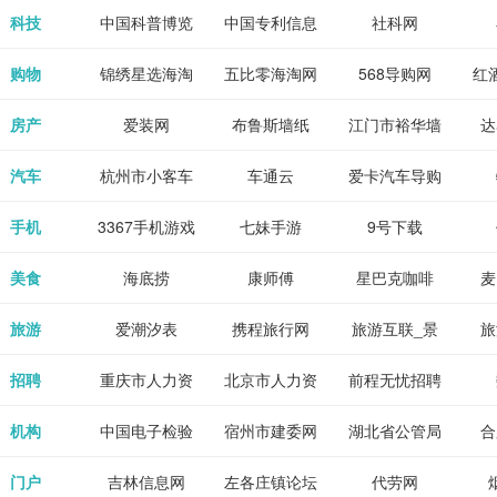
各类设计辅助
源
免费下载,全集
_80txt_八零
考志愿填报系
中公教育网
科技
中国科普博览
中国专利信息
社科网
神器
全本完结txt小
小说网
统
网
购物
锦绣星选海淘
五比零海淘网
568导购网
红
说-书本网
房产
爱装网
布鲁斯墙纸
江门市裕华墙
达
纸
汽车
杭州市小客车
车通云
爱卡汽车导购
总量调控管理
手机
3367手机游戏
七妹手游
9号下载
信息系统
美食
海底捞
康师傅
星巴克咖啡
麦
旅游
爱潮汐表
携程旅行网
旅游互联_景
旅
点门票预订
招聘
重庆市人力资
北京市人力资
前程无忧招聘
Tr
源和社会保障
源和社会保障
网
机构
中国电子检验
宿州市建委网
湖北省公管局
合
局
检疫业务网
门户
吉林信息网
左各庄镇论坛
代劳网