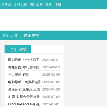
文章投稿
友链交换
网站收录
登录
注册
外链工具
快审提交
热门浏览
顺为导航-办公运营工
2024-08-21
具导航
哪吒影院-哪吒影院提
2025-06-29
供最新、最全的高清电影、电视
拷贝漫画-官网
2025-02-09
剧、动漫和综艺节目免费观看。平
_www.copymango.com_动漫综合
电影导航 - 免费看电影
2025-07-02
台内容丰富，更新快速，支持在线
就来这！ | 快导航网-免费看电影就
星座运势/最星座/美国
2025-04-29
观看，满足各类影迷需求，提供无
来这！收录大量免费看电影网站！
神婆星座网
41影视-聚合最近好看
2025-07-02
广告、高清流畅的观影体验。
的电视剧最新电影网站-41影视为您
FreeOK-FreeOK影视
2025-07-01