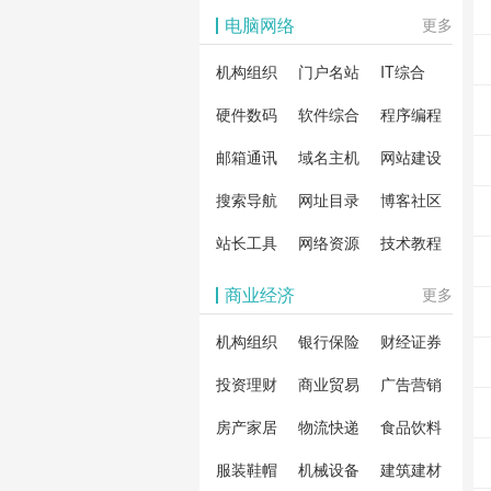
影体验。
动作片
解软
电脑网络
更多
剧片
合破
机构组织
门户名站
IT综合
片、
戏、
卓破
等全
硬件数码
软件综合
程序编程
影，
分享
邮箱通讯
域名主机
网站建设
载！
搜索导航
网址目录
博客社区
造一
安全
站长工具
网络资源
技术教程
件共
商业经济
更多
资
机构组织
银行保险
财经证券
投资理财
商业贸易
广告营销
房产家居
物流快递
食品饮料
服装鞋帽
机械设备
建筑建材