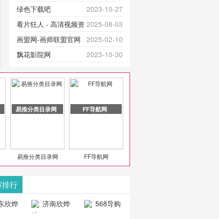
提供最新成全短剧电视剧、电视剧
官网-最新影视资源|追剧也很卷
绿色下载吧
2023-10-27
大全、好看的电视剧、最新的电影
看片狂人 - 高清视频资
2025-08-03
在线观看，神马影院每天更新最新
源免费在线观看
画盟网-画师联盟官网
2025-02-10
好看的动作片、 喜剧片、爱情片、
_huashilm.com_动漫综合
飘花影院网
2023-10-30
搞笑片等全新电影，是影
豆包AI 聊天智能对话网
2025-04-28
页版入口
易推分类目录网
FF导航网
易推分类目录网
FF导航网
审排行
东欣烨
济南欣烨
568导购
科技有
科技有限公
网