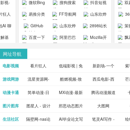
1影视-
微软Bing
搜狗搜索
抖音短视
双
copymango.com_
限
最近好
引擎
频
片狂人
易推分类
FF导航网
山东欣烨
3
综合
电视剧
清视频资
目录网
化工有限公
AI 聊
GitHub
山东欣烨
2898站长
策
电影网
费在线
司
能对话
生物科技有
资源平台
1影视为
解基
百度一下
阿里巴巴
Mozilla开
飘
看
版入口
限公司
心专注
供最新
全球速卖通
发者
网址导航
短剧电
当前互
、电视
最新最
电影视频
看片狂人
低端影视 | 免
新剧场-一个
紫
全、好
优质的
费高清在线电
网盘资源分享
紫
游戏网游
流星资源网-
酷燃视频-致
西瓜电影-西
芒
免费下
电视
最新的
资源免
影电视剧观看
小站
供
流星蝴蝶剑官
力于打造中国
瓜视频网站电
果
动漫卡通
简单动漫-日
MX动漫-最新
腾讯动漫频道
在线观
享、技
网资源下载站
领先的优质短
影频道
本动画BT下载
最全动漫免费
_comic.qq.com_
_ww
图片图库
图星人 - 设计
邪恶动态图片
大图网
神马影
程学习
天更新
流平
节目视频
站
在线观看
动漫综合
图片素材免费
大全
生活社区
隔壁网-nas论
AI毕业论文写
笔灵AI写作 -
绘
好看的
整合破