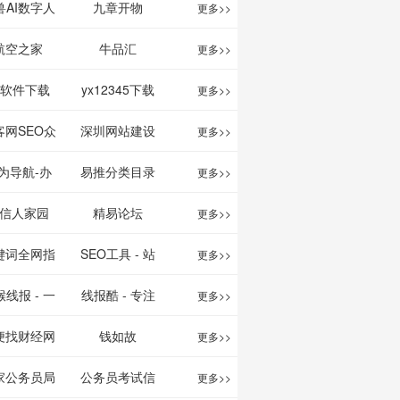
映影片的影讯
、文案创作
我的AI助手
兽AI数字人
九章开物
更多>>
查询及购票服
平台
航空之家
牛品汇
更多>>
务。你可以记
1软件下载
yx12345下载
更多>>
录想看、在看
站
客网SEO众
深圳网站建设
更多>>
和看过的电影
服务平台
为导航-办
易推分类目录
更多>>
电视剧，顺便
运营工具导
网
信人家园
精易论坛
更多>>
打分、写影
航
键词全网指
SEO工具 - 站
更多>>
评。根据你的
数查询
长之家
线报 - 一
线报酷 - 专注
更多>>
口味，豆瓣电
简单且纯粹
线报活动
便找财经网
钱如故
更多>>
影会推荐好电
活动线报资
家公务员局
公务员考试信
更多>>