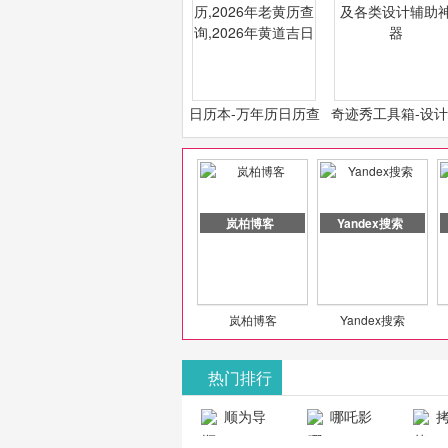
日历本-万年历日历查
奇迹秀工具箱-设
询-2026年日历,2026
必备设计工具及各
年老黄历查询,2026年
计辅助神器
黄道吉日
岚柏博客
Yandex搜索
岚柏博客
Yandex搜索
热门排行
山东欣烨化工有限公司
顺为导
哪吒影
拷
航-办公运营
院-哪吒影院
画-