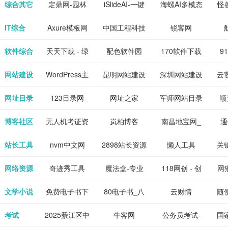
下载网站
坛|nas1.cn|nas1|nas
作-AI毕业设
国内领先的AI
片
综合其它
定鼎网-园林
iSlideAI-一键
海螺AI多模态
怪
、 喜
件、整
、爱情
解游
社区|PT网
计-AI答辩问题
写作助手
景观建筑室内
生成PPT模板
大语言模型
IT综合
Axure模板网
中国工程科技
锐客网
搞笑片
整合安
站|NAS交流社
预测与PPT模
设计资料分享
下载
知识中心
解软件
新电
软件综合
天天下载 - 绿
配色软件园
170软件下载
9
是影
与下
区
板生成
平台
色精品软件应
站
网站建设
WordPress主
昆明网站建设
深圳网站建设
云
旨在打
个绿色
用分享平台
题模板下载_
包
网址目录
123目录网
网址之家
军师网站目录
顺
优质软
爱主题
网址大全
公
博客社区
无人机考证资
岚柏博客
南昌地宝网_
通
享站、
源
讯网
南昌论坛
站长工具
nvm中文网
2898站长资源
懒人工具
关
平台
网络资源
奇迹秀工具
魔法盒-专业
118网创 - 创
网猴
箱-设计师必
的游戏动画特
业项目资源分
个
文学小说
免费电子书下
80电子书_八
云财情
随
备设计工具及
效学习平台
享下载平台
的
载网,txt小说
零电子书
考试
2025綦江区中
牛客网
公务员考试-
国