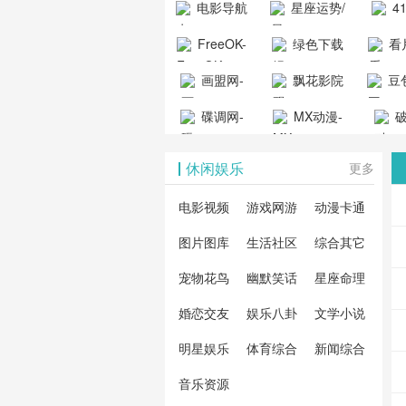
电影导航
星座运势/
4
工具导航
提供最新、
_www.
- 免费看电影
最星座/美国
聚合
FreeOK-
绿色下载
看
山东欣烨化工有限公
最全的高清
动漫
就来这！ | 快
神婆星座网
看的
司
FreeOK影视
吧
- 高
画盟网-
电影、电视
飘花影院
豆包
导航网-免费
最新
官网-最新影
源免
画师联盟官
剧、动漫和
网
天智
看电影就来
碟调网-
MX动漫-
站-4
破
视资源|追剧
观
网
综艺节目免
网页
这！收录大
碟调网为您
最新最全动
地-精
您提
也很卷
_huashilm.com_
费观看。平
休闲娱乐
更多
量免费看电
提供最新电
漫免费在线
成全
整合
动漫综合
台内容丰
视剧和2025
影网站！
观看
视剧
联网
电影视频
游戏网游
动漫卡通
富，更新快
年最新电影
剧大
全最
图片图库
生活社区
综合其它
速，支持在
的在线观
软件
看的
线观看，满
宠物花鸟
幽默笑话
星座命理
看，快来碟
剧、
载、
足各类影迷
调电影网在
电影
费共
婚恋交友
娱乐八卦
文学小说
需求，提供
线观看最新
看，
术教
明星娱乐
体育综合
新闻综合
无广告、高
热门影视作
院每
与交
清流畅的观
音乐资源
品吧！
最新
台！