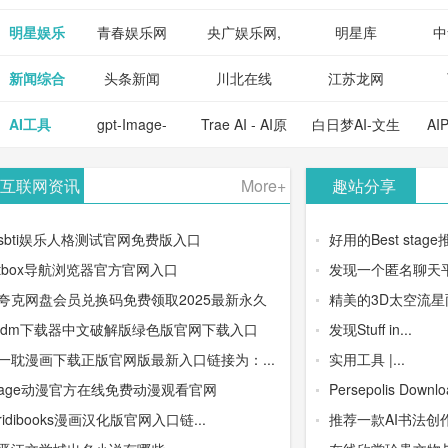
明星娱乐
青春娱乐网
央广娱乐网,
明星库
中
新闻综合
头条新闻
川北在线
江苏龙网
AI工具
gpt-Image-
Trae AI - AI原
白日梦AI-文生
AI
2：OpenAI最
生集成开发环
视频类AIGC
-
互联网资讯
More+
趣站分享
新AI图像生成
境/深度集成
创作平台
平
sbti娱乐人格测试官网免费版入口
好用的Best stage
器
Doubao-1.5-
tbox导航浏览器官方官网入口
发现一个匿名聊天平
夸克网盘会员兑换码免费领取2025最新永久
精美的3D太空流星雨模
pro与
idm下载器中文破解版绿色版官网下载入口
发现Stuff in...
DeepSeek模
一耽漫画下载正版官网版最新入口链接为：...
实用工具 |...
age动漫官方在线免费动漫观看官网
Persepolis Downloa
型
ridibooks漫画汉化版官网入口链...
推荐一款AI书法创