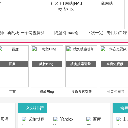
计师
新剧场-一个网盘资源
隔壁网-nas论
下次一定 - 专门为白嫖
类设
分享小站
坛|nas1.cn|nas1|nas
怪开发的宝藏网站
社区|PT网站|NAS交流
社区
百度
微软Bing
搜狗搜索引擎
抖音短视频
百度
微软Bing
搜狗搜索引擎
抖音短视频
入站排行
快
贝漫
岚柏博客
Yandex
百度
山
官网
搜索
生物