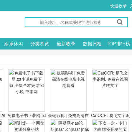
快速收录
娱乐休闲
分类浏览
最新收录
数据归档
TOP排行榜
nAI
免费电子书下载网,txt
低端影视 | 免费高清在
CatOCR: 易飞文字识
器
小说免费下载,全集全
线电影电视剧观看
别, 免费在线图片转文
本完结txt小说-书本网
字