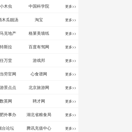
影给你。
分享网站
息网
小木虫
中国科学院
更多>>
酒木瓜靓汤
淘宝
更多>>
官网
马克地产
格莱美墙纸
更多>>
特斯拉
百度有驾网
更多>>
任万堂
游戏邦
更多>>
当劳官网
心食谱网
更多>>
游景点点
北京旅游网
更多>>
评-猫途鹰
数英网
聘才网
更多>>
ipadvisor
肥外事办
湖北省粮食局
更多>>
烟台论坛
腾讯充值中心
更多>>