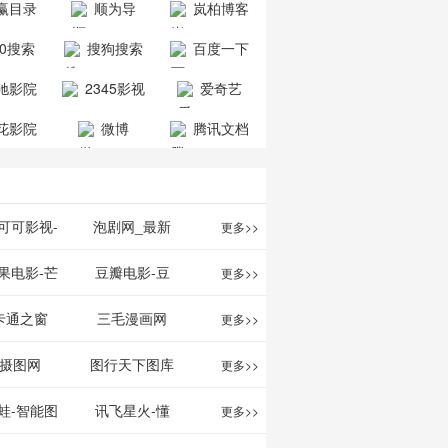
赢目录
顺为导
岚柏博客
公司
司
航-办公运营
60搜索
搜狗搜索
百度一下
工具导航
引擎
驰影院
2345影视
爱奇艺
大全
VIP会员
花影院
微博
腾讯文档
网
可可影视-
泡剧网_最新
更多>>
可可,免费提
电视剧免费在
果电影-芒
豆瓣电影-豆
更多>>
最新高清电
线观看_热播
TV网站电影
瓣电影提供最
卡通之窗
三毛漫画网
更多>>
影
电视剧大全
频道
新的电影介绍
w.cartoonwin.com_
_www.sanmao.com.cn_
摄图网
图行天下图库
更多>>
及评论包括上
动漫原创
动漫原创
蛙-智能图
讯飞星火-懂
更多>>