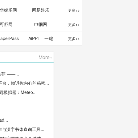
华娱乐网
网易娱乐
更多>>
可舒网
巾帼网
更多>>
PaperPass
AiPPT - 一键
更多>>
 AI论文写作
生成高质量
More+
台/免费生成
PPT
推荐 ——...
千字大纲
台，倾诉你内心的秘密...
拟器：Meteo...
d...
作与汉字书体查询工具...