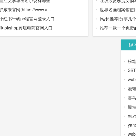
晋江文学城出名小说有哪些
在线欣赏珍贵文物与
胖东来官网(https://www.a...
世界名画档案馆使用
小红书千帆pc端官网登录入口
[站长推荐]分享几个
tiktokshop跨境电商官网入口
推荐一款一个免费的
经
粉
SB
web
漫
喜
漫蛙
na
yah
we