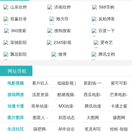
清流畅的观
品吧！
最新好看的
台！整合破
山东欣烨
济南欣烨
568导购
影体验。
动作片、 喜
解软件、整
生物科技有
科技有限公
网
双赢目录
顺为导
岚柏博客
剧片、爱情
合破解游
限公司
司
航-办公运营
片、搞笑片
戏、整合安
360搜索
搜狗搜索
百度一下
工具导航
卓破解软件
等全新电
引擎
策驰影院
2345影视
爱奇艺
影，是影
分享与下
大全
VIP会员
飘花影院
微博
腾讯文档
载！旨在打
网
造一个绿色
网址导航
安全优质软
电影视频
看片狂人
低端影视 |
新剧场-一
件共享站、
紫可可影
资源
泡剧网_最
游戏网游
流星资源
酷燃视频-
西瓜电影-
芒果电影-
更多>>
免费高清
个网盘资
视-紫可可,
豆瓣电影-
动漫卡通
简单动漫-
MX动漫-
腾讯动漫
卡通之窗
更多>>
新电视剧
网-流星蝴
致力于打
西瓜视频
芒果TV网
在线电影
源分享小
免费提供
三毛漫画
图片图库
图星人 -
邪恶动态
大图网
摄图网
更多>>
豆瓣电影
日本动画
最新最全
频道
_www.carto
免费在线
蝶剑官网
造中国领
网站电影
站电影频
电视剧观
站
最新高清
图行天下
生活社区
隔壁网-
AI毕业论
笔灵AI写
绘蛙-智能
更多>>
网
设计图片
图片大全