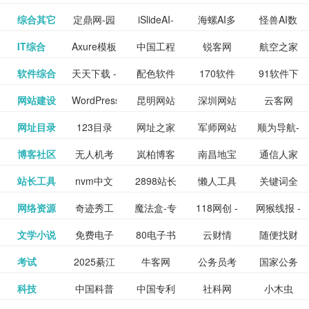
提供最新
BT下载站
动漫免费
_comic.qq.com_
动漫原创
观看_热播
资源下载
先的优质
频道
道
看
电影
讯飞星火-
综合其它
定鼎网-园
iSlideAI-
海螺AI多
怪兽AI数
更多>>
图库
nas论
文写作-AI
作 - 国内
图片、文
_www.sanmao.com.cn_
素材免费
的电影介
在线观看
动漫综合
电视剧大
站
短节目视
九章开物
IT综合
Axure模板
中国工程
锐客网
航空之家
更多>>
懂我的AI
林景观建
一键生成
模态大语
字人
坛|nas1.cn|nas1|nas
毕业设计-
领先的AI
案创作平
动漫原创
下载网站
绍及评论
全
频
牛品汇
软件综合
天天下载 -
配色软件
170软件
91软件下
更多>>
网
科技知识
助手
筑室内设
PPT模板
言模型
社区|PT网
AI答辩问
写作助手
台
包括上映
yx12345
网站建设
WordPress
昆明网站
深圳网站
云客网
更多>>
绿色精品
园
下载站
载
中心
计资料分
下载
站|NAS交
题预测与
影片的影
深圳网站
网址目录
123目录
网址之家
军师网站
顺为导航-
更多>>
下载站
主题模板
建设
建设
SEO众包
软件应用
享平台
流社区
PPT模板
易推分类
博客社区
无人机考
岚柏博客
南昌地宝
通信人家
更多>>
讯查询及
建设
网
目录网址
办公运营
下载_爱主
服务平台
分享平台
生成
精易论坛
站长工具
nvm中文
2898站长
懒人工具
关键词全
更多>>
目录网
证资讯网
网_南昌论
园
购票服
大全
工具导航
题
SEO工具
网络资源
奇迹秀工
魔法盒-专
118网创 -
网猴线报 -
更多>>
网
资源平台
网指数查
坛
务。你可
线报酷 -
文学小说
免费电子
80电子书
云财情
随便找财
更多>>
- 站长之家
具箱-设计
业的游戏
创业项目
一个简单
询
以记录想
钱如故
考试
2025綦江
牛客网
公务员考
国家公务
更多>>
专注线报
书下载
_八零电子
经网
师必备设
动画特效
资源分享
且纯粹的
看、在看
公务员考
科技
中国科普
中国专利
社科网
小木虫
更多>>
区中考志
试-中公教
员局
活动
网,txt小说
书_80txt_
计工具及
学习平台
下载平台
活动线报