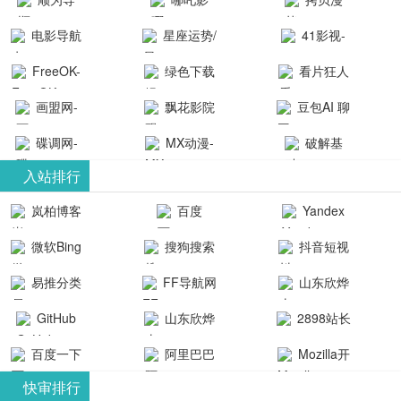
航-办公运营
院-哪吒影院
画-官网
电影导航
星座运势/
41影视-
工具导航
提供最新、
_www.copymango.co
- 免费看电影
最星座/美国
聚合最近好
FreeOK-
绿色下载
看片狂人
最全的高清
动漫综合
就来这！ | 快
神婆星座网
看的电视剧
FreeOK影视
吧
- 高清视频资
画盟网-
电影、电视
飘花影院
豆包AI 聊
导航网-免费
最新电影网
官网-最新影
源免费在线
画师联盟官
剧、动漫和
网
天智能对话
看电影就来
碟调网-
MX动漫-
站-41影视为
破解基
视资源|追剧
观看
网
综艺节目免
网页版入口
这！收录大
碟调网为您
最新最全动
地-精心专注
您提供最新
入站排行
也很卷
_huashilm.com_
费观看。平
量免费看电
提供最新电
漫免费在线
成全短剧电
整合当前互
岚柏博客
百度
Yandex
动漫综合
台内容丰
视剧和2025
影网站！
观看
视剧、电视
联网最新最
搜索
富，更新快
微软Bing
搜狗搜索
抖音短视
年最新电影
剧大全、好
全最优质的
速，支持在
引擎
频
的在线观
软件免费下
看的电视
易推分类
FF导航网
山东欣烨
线观看，满
看，快来碟
剧、最新的
载、资源免
目录网
化工有限公
GitHub
山东欣烨
2898站长
足各类影迷
调电影网在
电影在线观
费共享、技
司
生物科技有
资源平台
需求，提供
百度一下
阿里巴巴
Mozilla开
线观看最新
看，神马影
术教程学习
限公司
无广告、高
全球速卖通
发者
热门影视作
院每天更新
与交流平
快审排行