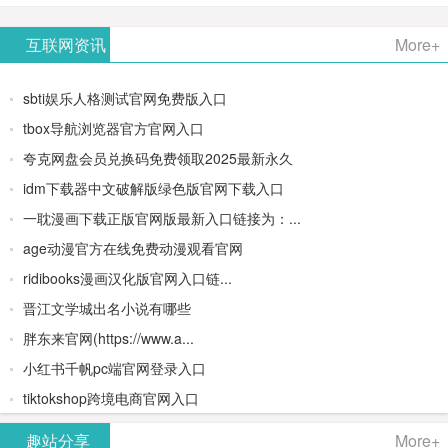
AiPPT -
更多>>
Image-
AI原生集
文生视频
- AI论文写
互联网资讯
More+
一键生成
2：
成开发环
类AIGC创
作平台/免
sbti娱乐人格测试官网免费版入口
高质量
OpenAI最
境/深度集
作平台
费生成千
tbox导航浏览器官方官网入口
夸克网盘会员兑换码免费领取2025最新永久
PPT
新AI图像
成
字大纲
idm下载器中文破解版绿色版官网下载入口
生成器
Doubao-
一耽漫画下载正版官网版最新入口链接为：...
age动漫官方在线免费动漫观看官网
1.5-pro与
ridibooks漫画汉化版官网入口链...
DeepSeek
晋江文学城出名小说有哪些
胖东来官网(https://www.a...
模型
小红书千帆pc端官网登录入口
tiktokshop跨境电商官网入口
趣站分享
More+