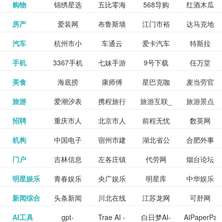
和看过的
中国科学
购物
锦绣星选
五比零海
568导购
红酒木瓜
更多>>
试信息网
博览
信息网
愿填报系
育网
免费下载,
八零小说
各类设计
资源分享
电影电视
淘宝
房产
爱装网
布鲁斯墙
江门市裕
达马克地
更多>>
院
海淘
淘网
网
靓汤官网
统
全集全本
网
辅助神器
网站
格莱美墙
汽车
杭州市小
车通云
爱卡汽车
特斯拉
更多>>
剧，顺便
纸
华墙纸
产
完结txt小
百度有驾
手机
3367手机
七妹手游
9号下载
任万堂
更多>>
纸
客车总量
导购
打分、写
说-书本网
游戏邦
美食
海底捞
康师傅
星巴克咖
麦当劳官
更多>>
网
游戏
调控管理
影评。根
心食谱网
旅游
爱潮汐表
携程旅行
旅游互联_
旅游景点
更多>>
啡
网
信息系统
据你的口
北京旅游
招聘
重庆市人
北京市人
前程无忧
数英网
更多>>
网
景点门票
点评-猫途
味，豆瓣
聘才网
机构
中国电子
宿州市建
湖北省公
合肥外事
更多>>
网
力资源和
力资源和
招聘网
预订
鹰
电影会推
湖北省粮
门户
吉林信息
左各庄镇
代劳网
烟台论坛
更多>>
检验检疫
委网
管局
办
社会保障
社会保障
Tripadvisor
腾讯充值
明星娱乐
青春娱乐
央广娱乐
明星库
中华娱乐
更多>>
荐好电影
食局
网
论坛
业务网
局
网易娱乐
新闻综合
头条新闻
川北在线
江苏龙网
可舒网
更多>>
中心
网
网,
网
给你。
巾帼网
AI工具
gpt-
Trae AI -
白日梦AI-
AIPaperPas
更多>>