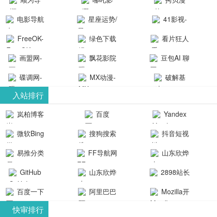
航-办公运营
院-哪吒影院
画-官网
电影导航
星座运势/
41影视-
工具导航
提供最新、
_www.copymango.co
- 免费看电影
最星座/美国
聚合最近好
FreeOK-
绿色下载
看片狂人
最全的高清
动漫综合
就来这！ | 快
神婆星座网
看的电视剧
FreeOK影视
吧
- 高清视频资
画盟网-
电影、电视
飘花影院
豆包AI 聊
导航网-免费
最新电影网
官网-最新影
源免费在线
画师联盟官
剧、动漫和
网
天智能对话
看电影就来
碟调网-
MX动漫-
站-41影视为
破解基
视资源|追剧
观看
网
综艺节目免
网页版入口
这！收录大
碟调网为您
最新最全动
地-精心专注
您提供最新
入站排行
也很卷
_huashilm.com_
费观看。平
量免费看电
提供最新电
漫免费在线
成全短剧电
整合当前互
岚柏博客
百度
Yandex
动漫综合
台内容丰
视剧和2025
影网站！
观看
视剧、电视
联网最新最
搜索
富，更新快
微软Bing
搜狗搜索
抖音短视
年最新电影
剧大全、好
全最优质的
速，支持在
引擎
频
的在线观
软件免费下
看的电视
易推分类
FF导航网
山东欣烨
线观看，满
看，快来碟
剧、最新的
载、资源免
目录网
化工有限公
GitHub
山东欣烨
2898站长
足各类影迷
调电影网在
电影在线观
费共享、技
司
生物科技有
资源平台
需求，提供
百度一下
阿里巴巴
Mozilla开
线观看最新
看，神马影
术教程学习
限公司
无广告、高
全球速卖通
发者
热门影视作
院每天更新
与交流平
快审排行