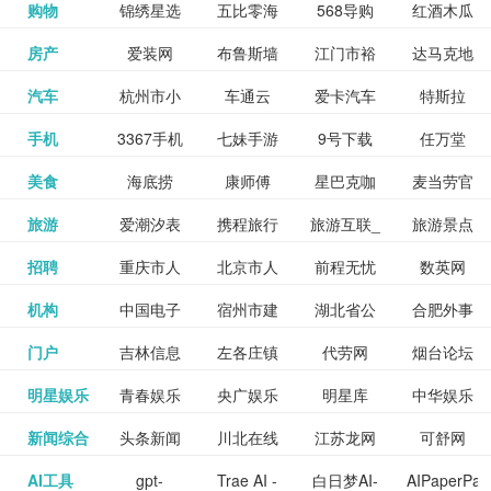
和看过的
中国科学
购物
锦绣星选
五比零海
568导购
红酒木瓜
更多>>
试信息网
博览
信息网
愿填报系
育网
免费下载,
八零小说
各类设计
资源分享
电影电视
淘宝
房产
爱装网
布鲁斯墙
江门市裕
达马克地
更多>>
院
海淘
淘网
网
靓汤官网
统
全集全本
网
辅助神器
网站
格莱美墙
汽车
杭州市小
车通云
爱卡汽车
特斯拉
更多>>
剧，顺便
纸
华墙纸
产
完结txt小
百度有驾
手机
3367手机
七妹手游
9号下载
任万堂
更多>>
纸
客车总量
导购
打分、写
说-书本网
游戏邦
美食
海底捞
康师傅
星巴克咖
麦当劳官
更多>>
网
游戏
调控管理
影评。根
心食谱网
旅游
爱潮汐表
携程旅行
旅游互联_
旅游景点
更多>>
啡
网
信息系统
据你的口
北京旅游
招聘
重庆市人
北京市人
前程无忧
数英网
更多>>
网
景点门票
点评-猫途
味，豆瓣
聘才网
机构
中国电子
宿州市建
湖北省公
合肥外事
更多>>
网
力资源和
力资源和
招聘网
预订
鹰
电影会推
湖北省粮
门户
吉林信息
左各庄镇
代劳网
烟台论坛
更多>>
检验检疫
委网
管局
办
社会保障
社会保障
Tripadvisor
腾讯充值
明星娱乐
青春娱乐
央广娱乐
明星库
中华娱乐
更多>>
荐好电影
食局
网
论坛
业务网
局
网易娱乐
新闻综合
头条新闻
川北在线
江苏龙网
可舒网
更多>>
中心
网
网,
网
给你。
巾帼网
AI工具
gpt-
Trae AI -
白日梦AI-
AIPaperPas
更多>>