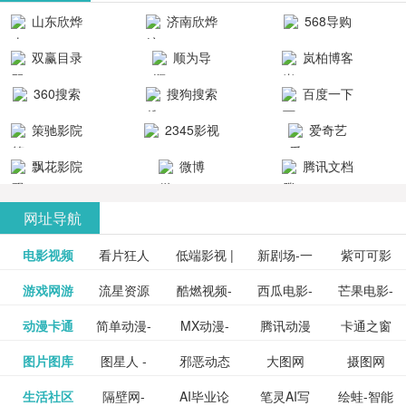
清流畅的观
品吧！
最新好看的
台！整合破
山东欣烨
济南欣烨
568导购
影体验。
动作片、 喜
解软件、整
生物科技有
科技有限公
网
双赢目录
顺为导
岚柏博客
剧片、爱情
合破解游
限公司
司
航-办公运营
片、搞笑片
戏、整合安
360搜索
搜狗搜索
百度一下
工具导航
卓破解软件
等全新电
引擎
策驰影院
2345影视
爱奇艺
影，是影
分享与下
大全
VIP会员
飘花影院
微博
腾讯文档
载！旨在打
网
造一个绿色
网址导航
安全优质软
电影视频
看片狂人
低端影视 |
新剧场-一
件共享站、
紫可可影
资源
泡剧网_最
游戏网游
流星资源
酷燃视频-
西瓜电影-
芒果电影-
更多>>
免费高清
个网盘资
视-紫可可,
豆瓣电影-
动漫卡通
简单动漫-
MX动漫-
腾讯动漫
卡通之窗
更多>>
新电视剧
网-流星蝴
致力于打
西瓜视频
芒果TV网
在线电影
源分享小
免费提供
三毛漫画
图片图库
图星人 -
邪恶动态
大图网
摄图网
更多>>
豆瓣电影
日本动画
最新最全
频道
_www.carto
免费在线
蝶剑官网
造中国领
网站电影
站电影频
电视剧观
站
最新高清
图行天下
生活社区
隔壁网-
AI毕业论
笔灵AI写
绘蛙-智能
更多>>
网
设计图片
图片大全