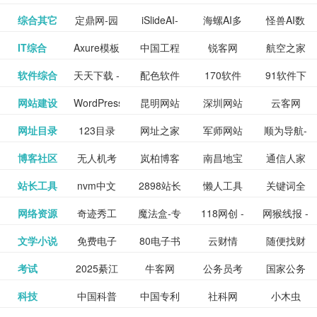
提供最新
BT下载站
动漫免费
_comic.qq.com_
动漫原创
观看_热播
资源下载
先的优质
频道
道
看
电影
讯飞星火-
综合其它
定鼎网-园
iSlideAI-
海螺AI多
怪兽AI数
更多>>
图库
nas论
文写作-AI
作 - 国内
图片、文
_www.sanmao.com.cn_
素材免费
的电影介
在线观看
动漫综合
电视剧大
站
短节目视
九章开物
IT综合
Axure模板
中国工程
锐客网
航空之家
更多>>
懂我的AI
林景观建
一键生成
模态大语
字人
坛|nas1.cn|nas1|nas
毕业设计-
领先的AI
案创作平
动漫原创
下载网站
绍及评论
全
频
牛品汇
软件综合
天天下载 -
配色软件
170软件
91软件下
更多>>
网
科技知识
助手
筑室内设
PPT模板
言模型
社区|PT网
AI答辩问
写作助手
台
包括上映
yx12345
网站建设
WordPress
昆明网站
深圳网站
云客网
更多>>
绿色精品
园
下载站
载
中心
计资料分
下载
站|NAS交
题预测与
影片的影
深圳网站
网址目录
123目录
网址之家
军师网站
顺为导航-
更多>>
下载站
主题模板
建设
建设
SEO众包
软件应用
享平台
流社区
PPT模板
易推分类
博客社区
无人机考
岚柏博客
南昌地宝
通信人家
更多>>
讯查询及
建设
网
目录网址
办公运营
下载_爱主
服务平台
分享平台
生成
精易论坛
站长工具
nvm中文
2898站长
懒人工具
关键词全
更多>>
目录网
证资讯网
网_南昌论
园
购票服
大全
工具导航
题
SEO工具
网络资源
奇迹秀工
魔法盒-专
118网创 -
网猴线报 -
更多>>
网
资源平台
网指数查
坛
务。你可
线报酷 -
文学小说
免费电子
80电子书
云财情
随便找财
更多>>
- 站长之家
具箱-设计
业的游戏
创业项目
一个简单
询
以记录想
钱如故
考试
2025綦江
牛客网
公务员考
国家公务
更多>>
专注线报
书下载
_八零电子
经网
师必备设
动画特效
资源分享
且纯粹的
看、在看
公务员考
科技
中国科普
中国专利
社科网
小木虫
更多>>
区中考志
试-中公教
员局
活动
网,txt小说
书_80txt_
计工具及
学习平台
下载平台
活动线报