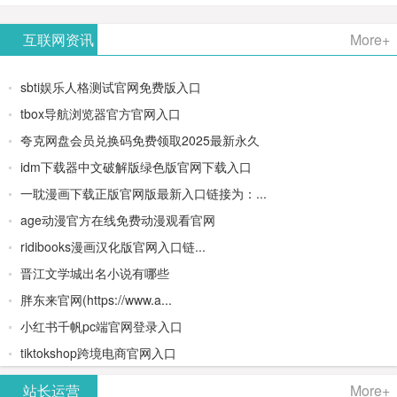
AiPPT -
更多>>
Image-
AI原生集
文生视频
- AI论文写
互联网资讯
More+
一键生成
2：
成开发环
类AIGC创
作平台/免
sbti娱乐人格测试官网免费版入口
高质量
OpenAI最
境/深度集
作平台
费生成千
tbox导航浏览器官方官网入口
夸克网盘会员兑换码免费领取2025最新永久
PPT
新AI图像
成
字大纲
idm下载器中文破解版绿色版官网下载入口
生成器
Doubao-
一耽漫画下载正版官网版最新入口链接为：...
age动漫官方在线免费动漫观看官网
1.5-pro与
ridibooks漫画汉化版官网入口链...
DeepSeek
晋江文学城出名小说有哪些
胖东来官网(https://www.a...
模型
小红书千帆pc端官网登录入口
tiktokshop跨境电商官网入口
站长运营
More+