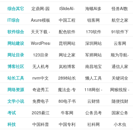
提供最新
BT下载站
动漫免费
_comic.qq.com_
动漫原创
观看_热播
资源下载
先的优质
频道
道
看
电影
讯飞星火-
综合其它
定鼎网-园
iSlideAI-
海螺AI多
怪兽AI数
更多>>
图库
nas论
文写作-AI
作 - 国内
图片、文
_www.sanmao.com.cn_
素材免费
的电影介
在线观看
动漫综合
电视剧大
站
短节目视
九章开物
IT综合
Axure模板
中国工程
锐客网
航空之家
更多>>
懂我的AI
林景观建
一键生成
模态大语
字人
坛|nas1.cn|nas1|nas
毕业设计-
领先的AI
案创作平
动漫原创
下载网站
绍及评论
全
频
牛品汇
软件综合
天天下载 -
配色软件
170软件
91软件下
更多>>
网
科技知识
助手
筑室内设
PPT模板
言模型
社区|PT网
AI答辩问
写作助手
台
包括上映
yx12345
网站建设
WordPress
昆明网站
深圳网站
云客网
更多>>
绿色精品
园
下载站
载
中心
计资料分
下载
站|NAS交
题预测与
影片的影
深圳网站
网址目录
123目录
网址之家
军师网站
顺为导航-
更多>>
下载站
主题模板
建设
建设
SEO众包
软件应用
享平台
流社区
PPT模板
易推分类
博客社区
无人机考
岚柏博客
南昌地宝
通信人家
更多>>
讯查询及
建设
网
目录网址
办公运营
下载_爱主
服务平台
分享平台
生成
精易论坛
站长工具
nvm中文
2898站长
懒人工具
关键词全
更多>>
目录网
证资讯网
网_南昌论
园
购票服
大全
工具导航
题
SEO工具
网络资源
奇迹秀工
魔法盒-专
118网创 -
网猴线报 -
更多>>
网
资源平台
网指数查
坛
务。你可
线报酷 -
文学小说
免费电子
80电子书
云财情
随便找财
更多>>
- 站长之家
具箱-设计
业的游戏
创业项目
一个简单
询
以记录想
钱如故
考试
2025綦江
牛客网
公务员考
国家公务
更多>>
专注线报
书下载
_八零电子
经网
师必备设
动画特效
资源分享
且纯粹的
看、在看
公务员考
科技
中国科普
中国专利
社科网
小木虫
更多>>
区中考志
试-中公教
员局
活动
网,txt小说
书_80txt_
计工具及
学习平台
下载平台
活动线报