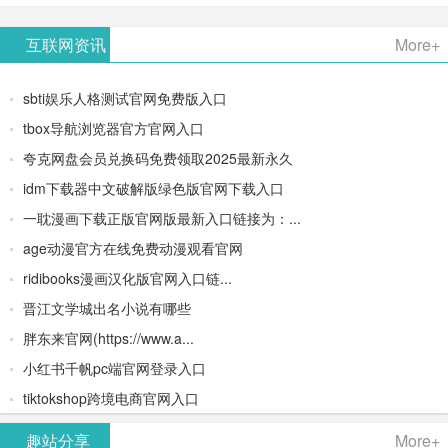
AiPPT -
更多>>
Image-
AI原生集
文生视频
- AI论文写
互联网资讯
More+
一键生成
2：
成开发环
类AIGC创
作平台/免
sbti娱乐人格测试官网免费版入口
高质量
OpenAI最
境/深度集
作平台
费生成千
tbox导航浏览器官方官网入口
夸克网盘会员兑换码免费领取2025最新永久
PPT
新AI图像
成
字大纲
idm下载器中文破解版绿色版官网下载入口
生成器
Doubao-
一耽漫画下载正版官网版最新入口链接为：...
age动漫官方在线免费动漫观看官网
1.5-pro与
ridibooks漫画汉化版官网入口链...
DeepSeek
晋江文学城出名小说有哪些
胖东来官网(https://www.a...
模型
小红书千帆pc端官网登录入口
tiktokshop跨境电商官网入口
趣站分享
More+