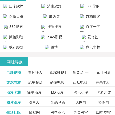
清流畅的观
品吧！
最新好看的
台！整合破
山东欣烨
济南欣烨
568导购
影体验。
动作片、 喜
解软件、整
生物科技有
科技有限公
网
双赢目录
顺为导
岚柏博客
剧片、爱情
合破解游
限公司
司
航-办公运营
片、搞笑片
戏、整合安
360搜索
搜狗搜索
百度一下
工具导航
卓破解软件
等全新电
引擎
策驰影院
2345影视
爱奇艺
影，是影
分享与下
大全
VIP会员
飘花影院
微博
腾讯文档
载！旨在打
网
造一个绿色
网址导航
安全优质软
电影视频
看片狂人
低端影视 |
新剧场-一
件共享站、
紫可可影
资源
泡剧网_最
游戏网游
流星资源
酷燃视频-
西瓜电影-
芒果电影-
更多>>
免费高清
个网盘资
视-紫可可,
豆瓣电影-
动漫卡通
简单动漫-
MX动漫-
腾讯动漫
卡通之窗
更多>>
新电视剧
网-流星蝴
致力于打
西瓜视频
芒果TV网
在线电影
源分享小
免费提供
三毛漫画
图片图库
图星人 -
邪恶动态
大图网
摄图网
更多>>
豆瓣电影
日本动画
最新最全
频道
_www.carto
免费在线
蝶剑官网
造中国领
网站电影
站电影频
电视剧观
站
最新高清
图行天下
生活社区
隔壁网-
AI毕业论
笔灵AI写
绘蛙-智能
更多>>
网
设计图片
图片大全