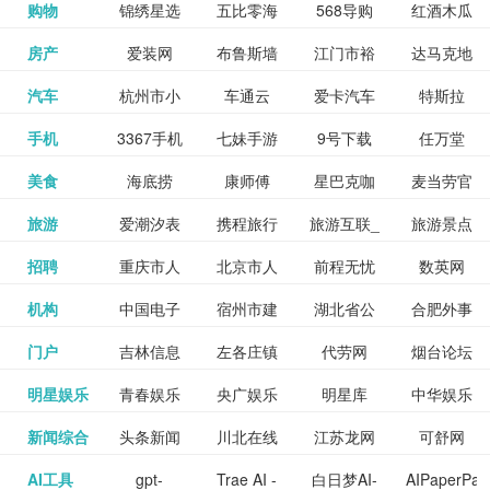
和看过的
中国科学
购物
锦绣星选
五比零海
568导购
红酒木瓜
更多>>
试信息网
博览
信息网
愿填报系
育网
免费下载,
八零小说
各类设计
资源分享
电影电视
淘宝
房产
爱装网
布鲁斯墙
江门市裕
达马克地
更多>>
院
海淘
淘网
网
靓汤官网
统
全集全本
网
辅助神器
网站
格莱美墙
汽车
杭州市小
车通云
爱卡汽车
特斯拉
更多>>
剧，顺便
纸
华墙纸
产
完结txt小
百度有驾
手机
3367手机
七妹手游
9号下载
任万堂
更多>>
纸
客车总量
导购
打分、写
说-书本网
游戏邦
美食
海底捞
康师傅
星巴克咖
麦当劳官
更多>>
网
游戏
调控管理
影评。根
心食谱网
旅游
爱潮汐表
携程旅行
旅游互联_
旅游景点
更多>>
啡
网
信息系统
据你的口
北京旅游
招聘
重庆市人
北京市人
前程无忧
数英网
更多>>
网
景点门票
点评-猫途
味，豆瓣
聘才网
机构
中国电子
宿州市建
湖北省公
合肥外事
更多>>
网
力资源和
力资源和
招聘网
预订
鹰
电影会推
湖北省粮
门户
吉林信息
左各庄镇
代劳网
烟台论坛
更多>>
检验检疫
委网
管局
办
社会保障
社会保障
Tripadvisor
腾讯充值
明星娱乐
青春娱乐
央广娱乐
明星库
中华娱乐
更多>>
荐好电影
食局
网
论坛
业务网
局
网易娱乐
新闻综合
头条新闻
川北在线
江苏龙网
可舒网
更多>>
中心
网
网,
网
给你。
巾帼网
AI工具
gpt-
Trae AI -
白日梦AI-
AIPaperPas
更多>>