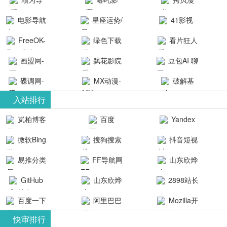
航-办公运营
院-哪吒影院
画-官网
电影导航
星座运势/
41影视-
工具导航
提供最新、
_www.copymango.co
- 免费看电影
最星座/美国
聚合最近好
FreeOK-
绿色下载
看片狂人
最全的高清
动漫综合
就来这！ | 快
神婆星座网
看的电视剧
FreeOK影视
吧
- 高清视频资
画盟网-
电影、电视
飘花影院
豆包AI 聊
导航网-免费
最新电影网
官网-最新影
源免费在线
画师联盟官
剧、动漫和
网
天智能对话
看电影就来
碟调网-
MX动漫-
站-41影视为
破解基
视资源|追剧
观看
网
综艺节目免
网页版入口
这！收录大
碟调网为您
最新最全动
地-精心专注
您提供最新
入站排行
也很卷
_huashilm.com_
费观看。平
量免费看电
提供最新电
漫免费在线
成全短剧电
整合当前互
岚柏博客
百度
Yandex
动漫综合
台内容丰
视剧和2025
影网站！
观看
视剧、电视
联网最新最
搜索
富，更新快
微软Bing
搜狗搜索
抖音短视
年最新电影
剧大全、好
全最优质的
速，支持在
引擎
频
的在线观
软件免费下
看的电视
易推分类
FF导航网
山东欣烨
线观看，满
看，快来碟
剧、最新的
载、资源免
目录网
化工有限公
GitHub
山东欣烨
2898站长
足各类影迷
调电影网在
电影在线观
费共享、技
司
生物科技有
资源平台
需求，提供
百度一下
阿里巴巴
Mozilla开
线观看最新
看，神马影
术教程学习
限公司
无广告、高
全球速卖通
发者
热门影视作
院每天更新
与交流平
快审排行