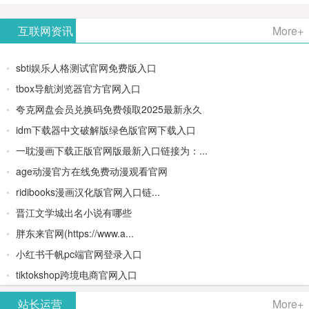
AiPPT -
更多>>
Image-
AI原生集
文生视频
- AI论文写
互联网资讯
More+
一键生成
2：
成开发环
类AIGC创
作平台/免
sbti娱乐人格测试官网免费版入口
高质量
OpenAI最
境/深度集
作平台
费生成千
tbox导航浏览器官方官网入口
夸克网盘会员兑换码免费领取2025最新永久
PPT
新AI图像
成
字大纲
idm下载器中文破解版绿色版官网下载入口
生成器
Doubao-
一耽漫画下载正版官网版最新入口链接为：...
age动漫官方在线免费动漫观看官网
1.5-pro与
ridibooks漫画汉化版官网入口链...
DeepSeek
晋江文学城出名小说有哪些
胖东来官网(https://www.a...
模型
小红书千帆pc端官网登录入口
tiktokshop跨境电商官网入口
站长运营
More+