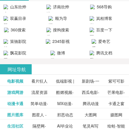
清流畅的观
品吧！
最新好看的
台！整合破
山东欣烨
济南欣烨
568导购
影体验。
动作片、 喜
解软件、整
生物科技有
科技有限公
网
双赢目录
顺为导
岚柏博客
剧片、爱情
合破解游
限公司
司
航-办公运营
片、搞笑片
戏、整合安
360搜索
搜狗搜索
百度一下
工具导航
卓破解软件
等全新电
引擎
策驰影院
2345影视
爱奇艺
影，是影
分享与下
大全
VIP会员
飘花影院
微博
腾讯文档
载！旨在打
网
造一个绿色
网址导航
安全优质软
电影视频
看片狂人
低端影视 |
新剧场-一
件共享站、
紫可可影
资源
泡剧网_最
游戏网游
流星资源
酷燃视频-
西瓜电影-
芒果电影-
更多>>
免费高清
个网盘资
视-紫可可,
豆瓣电影-
动漫卡通
简单动漫-
MX动漫-
腾讯动漫
卡通之窗
更多>>
新电视剧
网-流星蝴
致力于打
西瓜视频
芒果TV网
在线电影
源分享小
免费提供
三毛漫画
图片图库
图星人 -
邪恶动态
大图网
摄图网
更多>>
豆瓣电影
日本动画
最新最全
频道
_www.carto
免费在线
蝶剑官网
造中国领
网站电影
站电影频
电视剧观
站
最新高清
图行天下
生活社区
隔壁网-
AI毕业论
笔灵AI写
绘蛙-智能
更多>>
网
设计图片
图片大全