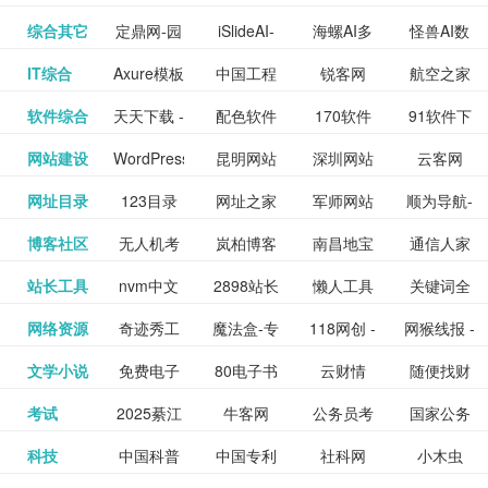
提供最新
BT下载站
动漫免费
_comic.qq.com_
动漫原创
观看_热播
资源下载
先的优质
频道
道
看
电影
讯飞星火-
综合其它
定鼎网-园
iSlideAI-
海螺AI多
怪兽AI数
更多>>
图库
nas论
文写作-AI
作 - 国内
图片、文
_www.sanmao.com.cn_
素材免费
的电影介
在线观看
动漫综合
电视剧大
站
短节目视
九章开物
IT综合
Axure模板
中国工程
锐客网
航空之家
更多>>
懂我的AI
林景观建
一键生成
模态大语
字人
坛|nas1.cn|nas1|nas
毕业设计-
领先的AI
案创作平
动漫原创
下载网站
绍及评论
全
频
牛品汇
软件综合
天天下载 -
配色软件
170软件
91软件下
更多>>
网
科技知识
助手
筑室内设
PPT模板
言模型
社区|PT网
AI答辩问
写作助手
台
包括上映
yx12345
网站建设
WordPress
昆明网站
深圳网站
云客网
更多>>
绿色精品
园
下载站
载
中心
计资料分
下载
站|NAS交
题预测与
影片的影
深圳网站
网址目录
123目录
网址之家
军师网站
顺为导航-
更多>>
下载站
主题模板
建设
建设
SEO众包
软件应用
享平台
流社区
PPT模板
易推分类
博客社区
无人机考
岚柏博客
南昌地宝
通信人家
更多>>
讯查询及
建设
网
目录网址
办公运营
下载_爱主
服务平台
分享平台
生成
精易论坛
站长工具
nvm中文
2898站长
懒人工具
关键词全
更多>>
目录网
证资讯网
网_南昌论
园
购票服
大全
工具导航
题
SEO工具
网络资源
奇迹秀工
魔法盒-专
118网创 -
网猴线报 -
更多>>
网
资源平台
网指数查
坛
务。你可
线报酷 -
文学小说
免费电子
80电子书
云财情
随便找财
更多>>
- 站长之家
具箱-设计
业的游戏
创业项目
一个简单
询
以记录想
钱如故
考试
2025綦江
牛客网
公务员考
国家公务
更多>>
专注线报
书下载
_八零电子
经网
师必备设
动画特效
资源分享
且纯粹的
看、在看
公务员考
科技
中国科普
中国专利
社科网
小木虫
更多>>
区中考志
试-中公教
员局
活动
网,txt小说
书_80txt_
计工具及
学习平台
下载平台
活动线报