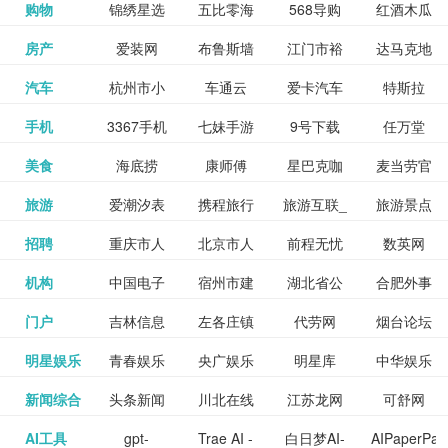
和看过的
中国科学
购物
锦绣星选
五比零海
568导购
红酒木瓜
更多>>
试信息网
博览
信息网
愿填报系
育网
免费下载,
八零小说
各类设计
资源分享
电影电视
淘宝
房产
爱装网
布鲁斯墙
江门市裕
达马克地
更多>>
院
海淘
淘网
网
靓汤官网
统
全集全本
网
辅助神器
网站
格莱美墙
汽车
杭州市小
车通云
爱卡汽车
特斯拉
更多>>
剧，顺便
纸
华墙纸
产
完结txt小
百度有驾
手机
3367手机
七妹手游
9号下载
任万堂
更多>>
纸
客车总量
导购
打分、写
说-书本网
游戏邦
美食
海底捞
康师傅
星巴克咖
麦当劳官
更多>>
网
游戏
调控管理
影评。根
心食谱网
旅游
爱潮汐表
携程旅行
旅游互联_
旅游景点
更多>>
啡
网
信息系统
据你的口
北京旅游
招聘
重庆市人
北京市人
前程无忧
数英网
更多>>
网
景点门票
点评-猫途
味，豆瓣
聘才网
机构
中国电子
宿州市建
湖北省公
合肥外事
更多>>
网
力资源和
力资源和
招聘网
预订
鹰
电影会推
湖北省粮
门户
吉林信息
左各庄镇
代劳网
烟台论坛
更多>>
检验检疫
委网
管局
办
社会保障
社会保障
Tripadvisor
腾讯充值
明星娱乐
青春娱乐
央广娱乐
明星库
中华娱乐
更多>>
荐好电影
食局
网
论坛
业务网
局
网易娱乐
新闻综合
头条新闻
川北在线
江苏龙网
可舒网
更多>>
中心
网
网,
网
给你。
巾帼网
AI工具
gpt-
Trae AI -
白日梦AI-
AIPaperPas
更多>>