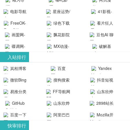
航-办公运营
院-哪吒影院
画-官网
电影导航
星座运势/
41影视-
工具导航
提供最新、
_www.copymango.co
- 免费看电影
最星座/美国
聚合最近好
FreeOK-
绿色下载
看片狂人
最全的高清
动漫综合
就来这！ | 快
神婆星座网
看的电视剧
FreeOK影视
吧
- 高清视频资
画盟网-
电影、电视
飘花影院
豆包AI 聊
导航网-免费
最新电影网
官网-最新影
源免费在线
画师联盟官
剧、动漫和
网
天智能对话
看电影就来
碟调网-
MX动漫-
站-41影视为
破解基
视资源|追剧
观看
网
综艺节目免
网页版入口
这！收录大
碟调网为您
最新最全动
地-精心专注
您提供最新
入站排行
也很卷
_huashilm.com_
费观看。平
量免费看电
提供最新电
漫免费在线
成全短剧电
整合当前互
岚柏博客
百度
Yandex
动漫综合
台内容丰
视剧和2025
影网站！
观看
视剧、电视
联网最新最
搜索
富，更新快
微软Bing
搜狗搜索
抖音短视
年最新电影
剧大全、好
全最优质的
速，支持在
引擎
频
的在线观
软件免费下
看的电视
易推分类
FF导航网
山东欣烨
线观看，满
看，快来碟
剧、最新的
载、资源免
目录网
化工有限公
GitHub
山东欣烨
2898站长
足各类影迷
调电影网在
电影在线观
费共享、技
司
生物科技有
资源平台
需求，提供
百度一下
阿里巴巴
Mozilla开
线观看最新
看，神马影
术教程学习
限公司
无广告、高
全球速卖通
发者
热门影视作
院每天更新
与交流平
快审排行