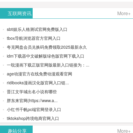
AiPPT -
更多>>
Image-
AI原生集
文生视频
- AI论文写
互联网资讯
More+
一键生成
2：
成开发环
类AIGC创
作平台/免
sbti娱乐人格测试官网免费版入口
高质量
OpenAI最
境/深度集
作平台
费生成千
tbox导航浏览器官方官网入口
夸克网盘会员兑换码免费领取2025最新永久
PPT
新AI图像
成
字大纲
idm下载器中文破解版绿色版官网下载入口
生成器
Doubao-
一耽漫画下载正版官网版最新入口链接为：...
age动漫官方在线免费动漫观看官网
1.5-pro与
ridibooks漫画汉化版官网入口链...
DeepSeek
晋江文学城出名小说有哪些
胖东来官网(https://www.a...
模型
小红书千帆pc端官网登录入口
tiktokshop跨境电商官网入口
趣站分享
More+