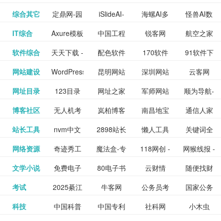
提供最新
BT下载站
动漫免费
_comic.qq.com_
动漫原创
观看_热播
资源下载
先的优质
频道
道
看
电影
讯飞星火-
综合其它
定鼎网-园
iSlideAI-
海螺AI多
怪兽AI数
更多>>
图库
nas论
文写作-AI
作 - 国内
图片、文
_www.sanmao.com.cn_
素材免费
的电影介
在线观看
动漫综合
电视剧大
站
短节目视
九章开物
IT综合
Axure模板
中国工程
锐客网
航空之家
更多>>
懂我的AI
林景观建
一键生成
模态大语
字人
坛|nas1.cn|nas1|nas
毕业设计-
领先的AI
案创作平
动漫原创
下载网站
绍及评论
全
频
牛品汇
软件综合
天天下载 -
配色软件
170软件
91软件下
更多>>
网
科技知识
助手
筑室内设
PPT模板
言模型
社区|PT网
AI答辩问
写作助手
台
包括上映
yx12345
网站建设
WordPress
昆明网站
深圳网站
云客网
更多>>
绿色精品
园
下载站
载
中心
计资料分
下载
站|NAS交
题预测与
影片的影
深圳网站
网址目录
123目录
网址之家
军师网站
顺为导航-
更多>>
下载站
主题模板
建设
建设
SEO众包
软件应用
享平台
流社区
PPT模板
易推分类
博客社区
无人机考
岚柏博客
南昌地宝
通信人家
更多>>
讯查询及
建设
网
目录网址
办公运营
下载_爱主
服务平台
分享平台
生成
精易论坛
站长工具
nvm中文
2898站长
懒人工具
关键词全
更多>>
目录网
证资讯网
网_南昌论
园
购票服
大全
工具导航
题
SEO工具
网络资源
奇迹秀工
魔法盒-专
118网创 -
网猴线报 -
更多>>
网
资源平台
网指数查
坛
务。你可
线报酷 -
文学小说
免费电子
80电子书
云财情
随便找财
更多>>
- 站长之家
具箱-设计
业的游戏
创业项目
一个简单
询
以记录想
钱如故
考试
2025綦江
牛客网
公务员考
国家公务
更多>>
专注线报
书下载
_八零电子
经网
师必备设
动画特效
资源分享
且纯粹的
看、在看
公务员考
科技
中国科普
中国专利
社科网
小木虫
更多>>
区中考志
试-中公教
员局
活动
网,txt小说
书_80txt_
计工具及
学习平台
下载平台
活动线报