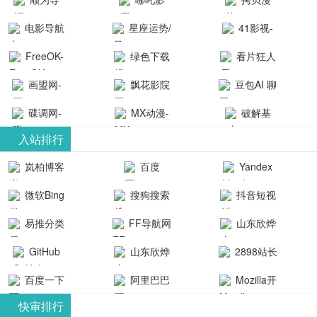
航-办公运营
院-哪吒影院
画-官网
电影导航
星座运势/
41影视-
工具导航
提供最新、
_www.copymango.co
- 免费看电影
最星座/美国
聚合最近好
FreeOK-
绿色下载
看片狂人
最全的高清
动漫综合
就来这！ | 快
神婆星座网
看的电视剧
FreeOK影视
吧
- 高清视频资
画盟网-
电影、电视
飘花影院
豆包AI 聊
导航网-免费
最新电影网
官网-最新影
源免费在线
画师联盟官
剧、动漫和
网
天智能对话
看电影就来
碟调网-
MX动漫-
站-41影视为
破解基
视资源|追剧
观看
网
综艺节目免
网页版入口
这！收录大
碟调网为您
最新最全动
地-精心专注
您提供最新
入站排行
也很卷
_huashilm.com_
费观看。平
量免费看电
提供最新电
漫免费在线
成全短剧电
整合当前互
岚柏博客
百度
Yandex
动漫综合
台内容丰
视剧和2025
影网站！
观看
视剧、电视
联网最新最
搜索
富，更新快
微软Bing
搜狗搜索
抖音短视
年最新电影
剧大全、好
全最优质的
速，支持在
引擎
频
的在线观
软件免费下
看的电视
易推分类
FF导航网
山东欣烨
线观看，满
看，快来碟
剧、最新的
载、资源免
目录网
化工有限公
GitHub
山东欣烨
2898站长
足各类影迷
调电影网在
电影在线观
费共享、技
司
生物科技有
资源平台
需求，提供
百度一下
阿里巴巴
Mozilla开
线观看最新
看，神马影
术教程学习
限公司
无广告、高
全球速卖通
发者
热门影视作
院每天更新
与交流平
快审排行