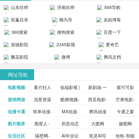
清流畅的观
品吧！
最新好看的
台！整合破
山东欣烨
济南欣烨
568导购
影体验。
动作片、 喜
解软件、整
生物科技有
科技有限公
网
双赢目录
顺为导
岚柏博客
剧片、爱情
合破解游
限公司
司
航-办公运营
片、搞笑片
戏、整合安
360搜索
搜狗搜索
百度一下
工具导航
卓破解软件
等全新电
引擎
策驰影院
2345影视
爱奇艺
影，是影
分享与下
大全
VIP会员
飘花影院
微博
腾讯文档
载！旨在打
网
造一个绿色
网址导航
安全优质软
电影视频
看片狂人
低端影视 |
新剧场-一
件共享站、
紫可可影
资源
泡剧网_最
游戏网游
流星资源
酷燃视频-
西瓜电影-
芒果电影-
更多>>
免费高清
个网盘资
视-紫可可,
豆瓣电影-
动漫卡通
简单动漫-
MX动漫-
腾讯动漫
卡通之窗
更多>>
新电视剧
网-流星蝴
致力于打
西瓜视频
芒果TV网
在线电影
源分享小
免费提供
三毛漫画
图片图库
图星人 -
邪恶动态
大图网
摄图网
更多>>
豆瓣电影
日本动画
最新最全
频道
_www.carto
免费在线
蝶剑官网
造中国领
网站电影
站电影频
电视剧观
站
最新高清
图行天下
生活社区
隔壁网-
AI毕业论
笔灵AI写
绘蛙-智能
更多>>
网
设计图片
图片大全