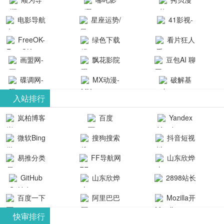
航-办公运营
院-哪吒影院
画-官网
电影导航
星座运势/
41影视-
工具导航
提供最新、
_www.copymango.co
- 免费看电影
最星座/美国
聚合最近好
FreeOK-
绿色下载
看片狂人
最全的高清
动漫综合
就来这！ | 快
神婆星座网
看的电视剧
FreeOK影视
吧
- 高清视频资
画盟网-
电影、电视
飘花影院
豆包AI 聊
导航网-免费
最新电影网
官网-最新影
源免费在线
画师联盟官
剧、动漫和
网
天智能对话
看电影就来
碟调网-
MX动漫-
站-41影视为
破解基
视资源|追剧
观看
网
综艺节目免
网页版入口
这！收录大
碟调网为您
最新最全动
地-精心专注
您提供最新
入站排行
也很卷
_huashilm.com_
费观看。平
量免费看电
提供最新电
漫免费在线
成全短剧电
整合当前互
岚柏博客
百度
Yandex
动漫综合
台内容丰
视剧和2025
影网站！
观看
视剧、电视
联网最新最
搜索
富，更新快
微软Bing
搜狗搜索
抖音短视
年最新电影
剧大全、好
全最优质的
速，支持在
引擎
频
的在线观
软件免费下
看的电视
易推分类
FF导航网
山东欣烨
线观看，满
看，快来碟
剧、最新的
载、资源免
目录网
化工有限公
GitHub
山东欣烨
2898站长
足各类影迷
调电影网在
电影在线观
费共享、技
司
生物科技有
资源平台
需求，提供
百度一下
阿里巴巴
Mozilla开
线观看最新
看，神马影
术教程学习
限公司
无广告、高
全球速卖通
发者
热门影视作
院每天更新
与交流平
快审排行