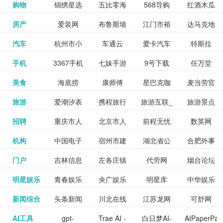
和看过的
中国科学
购物
锦绣星选
五比零海
568导购
红酒木瓜
更多>>
试信息网
博览
信息网
愿填报系
育网
免费下载,
八零小说
各类设计
资源分享
电影电视
淘宝
房产
爱装网
布鲁斯墙
江门市裕
达马克地
更多>>
院
海淘
淘网
网
靓汤官网
统
全集全本
网
辅助神器
网站
格莱美墙
汽车
杭州市小
车通云
爱卡汽车
特斯拉
更多>>
剧，顺便
纸
华墙纸
产
完结txt小
百度有驾
手机
3367手机
七妹手游
9号下载
任万堂
更多>>
纸
客车总量
导购
打分、写
说-书本网
游戏邦
美食
海底捞
康师傅
星巴克咖
麦当劳官
更多>>
网
游戏
调控管理
影评。根
心食谱网
旅游
爱潮汐表
携程旅行
旅游互联_
旅游景点
更多>>
啡
网
信息系统
据你的口
北京旅游
招聘
重庆市人
北京市人
前程无忧
数英网
更多>>
网
景点门票
点评-猫途
味，豆瓣
聘才网
机构
中国电子
宿州市建
湖北省公
合肥外事
更多>>
网
力资源和
力资源和
招聘网
预订
鹰
电影会推
湖北省粮
门户
吉林信息
左各庄镇
代劳网
烟台论坛
更多>>
检验检疫
委网
管局
办
社会保障
社会保障
Tripadvisor
腾讯充值
明星娱乐
青春娱乐
央广娱乐
明星库
中华娱乐
更多>>
荐好电影
食局
网
论坛
业务网
局
网易娱乐
新闻综合
头条新闻
川北在线
江苏龙网
可舒网
更多>>
中心
网
网,
网
给你。
巾帼网
AI工具
gpt-
Trae AI -
白日梦AI-
AIPaperPas
更多>>