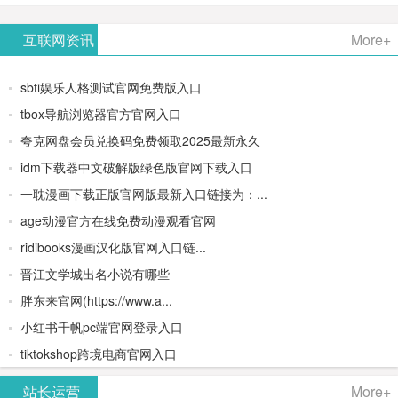
AiPPT -
更多>>
Image-
AI原生集
文生视频
- AI论文写
互联网资讯
More+
一键生成
2：
成开发环
类AIGC创
作平台/免
sbti娱乐人格测试官网免费版入口
高质量
OpenAI最
境/深度集
作平台
费生成千
tbox导航浏览器官方官网入口
夸克网盘会员兑换码免费领取2025最新永久
PPT
新AI图像
成
字大纲
idm下载器中文破解版绿色版官网下载入口
生成器
Doubao-
一耽漫画下载正版官网版最新入口链接为：...
age动漫官方在线免费动漫观看官网
1.5-pro与
ridibooks漫画汉化版官网入口链...
DeepSeek
晋江文学城出名小说有哪些
胖东来官网(https://www.a...
模型
小红书千帆pc端官网登录入口
tiktokshop跨境电商官网入口
站长运营
More+