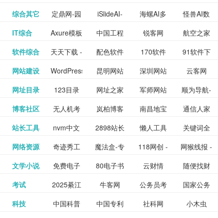
提供最新
BT下载站
动漫免费
_comic.qq.com_
动漫原创
观看_热播
资源下载
先的优质
频道
道
看
电影
讯飞星火-
综合其它
定鼎网-园
iSlideAI-
海螺AI多
怪兽AI数
更多>>
图库
nas论
文写作-AI
作 - 国内
图片、文
_www.sanmao.com.cn_
素材免费
的电影介
在线观看
动漫综合
电视剧大
站
短节目视
九章开物
IT综合
Axure模板
中国工程
锐客网
航空之家
更多>>
懂我的AI
林景观建
一键生成
模态大语
字人
坛|nas1.cn|nas1|nas
毕业设计-
领先的AI
案创作平
动漫原创
下载网站
绍及评论
全
频
牛品汇
软件综合
天天下载 -
配色软件
170软件
91软件下
更多>>
网
科技知识
助手
筑室内设
PPT模板
言模型
社区|PT网
AI答辩问
写作助手
台
包括上映
yx12345
网站建设
WordPress
昆明网站
深圳网站
云客网
更多>>
绿色精品
园
下载站
载
中心
计资料分
下载
站|NAS交
题预测与
影片的影
深圳网站
网址目录
123目录
网址之家
军师网站
顺为导航-
更多>>
下载站
主题模板
建设
建设
SEO众包
软件应用
享平台
流社区
PPT模板
易推分类
博客社区
无人机考
岚柏博客
南昌地宝
通信人家
更多>>
讯查询及
建设
网
目录网址
办公运营
下载_爱主
服务平台
分享平台
生成
精易论坛
站长工具
nvm中文
2898站长
懒人工具
关键词全
更多>>
目录网
证资讯网
网_南昌论
园
购票服
大全
工具导航
题
SEO工具
网络资源
奇迹秀工
魔法盒-专
118网创 -
网猴线报 -
更多>>
网
资源平台
网指数查
坛
务。你可
线报酷 -
文学小说
免费电子
80电子书
云财情
随便找财
更多>>
- 站长之家
具箱-设计
业的游戏
创业项目
一个简单
询
以记录想
钱如故
考试
2025綦江
牛客网
公务员考
国家公务
更多>>
专注线报
书下载
_八零电子
经网
师必备设
动画特效
资源分享
且纯粹的
看、在看
公务员考
科技
中国科普
中国专利
社科网
小木虫
更多>>
区中考志
试-中公教
员局
活动
网,txt小说
书_80txt_
计工具及
学习平台
下载平台
活动线报