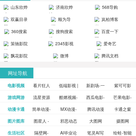
清流畅的观
品吧！
最新好看的
台！整合破
山东欣烨
济南欣烨
568导购
影体验。
动作片、 喜
解软件、整
生物科技有
科技有限公
网
双赢目录
顺为导
岚柏博客
剧片、爱情
合破解游
限公司
司
航-办公运营
片、搞笑片
戏、整合安
360搜索
搜狗搜索
百度一下
工具导航
卓破解软件
等全新电
引擎
策驰影院
2345影视
爱奇艺
影，是影
分享与下
大全
VIP会员
飘花影院
微博
腾讯文档
载！旨在打
网
造一个绿色
网址导航
安全优质软
电影视频
看片狂人
低端影视 |
新剧场-一
件共享站、
紫可可影
资源
泡剧网_最
游戏网游
流星资源
酷燃视频-
西瓜电影-
芒果电影-
更多>>
免费高清
个网盘资
视-紫可可,
豆瓣电影-
动漫卡通
简单动漫-
MX动漫-
腾讯动漫
卡通之窗
更多>>
新电视剧
网-流星蝴
致力于打
西瓜视频
芒果TV网
在线电影
源分享小
免费提供
三毛漫画
图片图库
图星人 -
邪恶动态
大图网
摄图网
更多>>
豆瓣电影
日本动画
最新最全
频道
_www.carto
免费在线
蝶剑官网
造中国领
网站电影
站电影频
电视剧观
站
最新高清
图行天下
生活社区
隔壁网-
AI毕业论
笔灵AI写
绘蛙-智能
更多>>
网
设计图片
图片大全