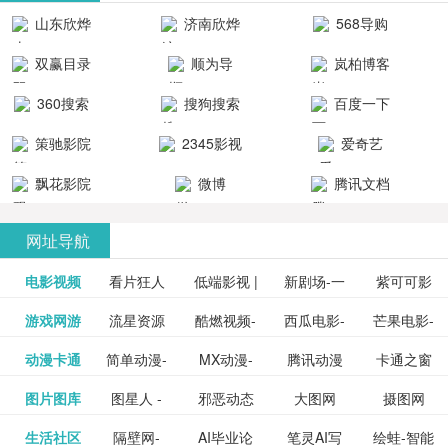
清流畅的观
品吧！
最新好看的
台！整合破
山东欣烨
济南欣烨
568导购
影体验。
动作片、 喜
解软件、整
生物科技有
科技有限公
网
双赢目录
顺为导
岚柏博客
剧片、爱情
合破解游
限公司
司
航-办公运营
片、搞笑片
戏、整合安
360搜索
搜狗搜索
百度一下
工具导航
卓破解软件
等全新电
引擎
策驰影院
2345影视
爱奇艺
影，是影
分享与下
大全
VIP会员
飘花影院
微博
腾讯文档
载！旨在打
网
造一个绿色
网址导航
安全优质软
电影视频
看片狂人
低端影视 |
新剧场-一
件共享站、
紫可可影
资源
泡剧网_最
游戏网游
流星资源
酷燃视频-
西瓜电影-
芒果电影-
更多>>
免费高清
个网盘资
视-紫可可,
豆瓣电影-
动漫卡通
简单动漫-
MX动漫-
腾讯动漫
卡通之窗
更多>>
新电视剧
网-流星蝴
致力于打
西瓜视频
芒果TV网
在线电影
源分享小
免费提供
三毛漫画
图片图库
图星人 -
邪恶动态
大图网
摄图网
更多>>
豆瓣电影
日本动画
最新最全
频道
_www.carto
免费在线
蝶剑官网
造中国领
网站电影
站电影频
电视剧观
站
最新高清
图行天下
生活社区
隔壁网-
AI毕业论
笔灵AI写
绘蛙-智能
更多>>
网
设计图片
图片大全