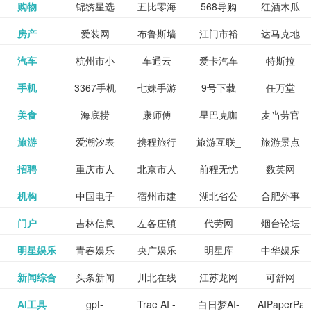
和看过的
中国科学
购物
锦绣星选
五比零海
568导购
红酒木瓜
更多>>
试信息网
博览
信息网
愿填报系
育网
免费下载,
八零小说
各类设计
资源分享
电影电视
淘宝
房产
爱装网
布鲁斯墙
江门市裕
达马克地
更多>>
院
海淘
淘网
网
靓汤官网
统
全集全本
网
辅助神器
网站
格莱美墙
汽车
杭州市小
车通云
爱卡汽车
特斯拉
更多>>
剧，顺便
纸
华墙纸
产
完结txt小
百度有驾
手机
3367手机
七妹手游
9号下载
任万堂
更多>>
纸
客车总量
导购
打分、写
说-书本网
游戏邦
美食
海底捞
康师傅
星巴克咖
麦当劳官
更多>>
网
游戏
调控管理
影评。根
心食谱网
旅游
爱潮汐表
携程旅行
旅游互联_
旅游景点
更多>>
啡
网
信息系统
据你的口
北京旅游
招聘
重庆市人
北京市人
前程无忧
数英网
更多>>
网
景点门票
点评-猫途
味，豆瓣
聘才网
机构
中国电子
宿州市建
湖北省公
合肥外事
更多>>
网
力资源和
力资源和
招聘网
预订
鹰
电影会推
湖北省粮
门户
吉林信息
左各庄镇
代劳网
烟台论坛
更多>>
检验检疫
委网
管局
办
社会保障
社会保障
Tripadvisor
腾讯充值
明星娱乐
青春娱乐
央广娱乐
明星库
中华娱乐
更多>>
荐好电影
食局
网
论坛
业务网
局
网易娱乐
新闻综合
头条新闻
川北在线
江苏龙网
可舒网
更多>>
中心
网
网,
网
给你。
巾帼网
AI工具
gpt-
Trae AI -
白日梦AI-
AIPaperPas
更多>>