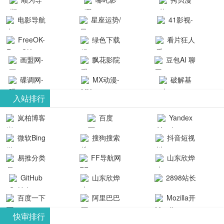
航-办公运营
院-哪吒影院
画-官网
电影导航
星座运势/
41影视-
工具导航
提供最新、
_www.copymango.co
- 免费看电影
最星座/美国
聚合最近好
FreeOK-
绿色下载
看片狂人
最全的高清
动漫综合
就来这！ | 快
神婆星座网
看的电视剧
FreeOK影视
吧
- 高清视频资
画盟网-
电影、电视
飘花影院
豆包AI 聊
导航网-免费
最新电影网
官网-最新影
源免费在线
画师联盟官
剧、动漫和
网
天智能对话
看电影就来
碟调网-
MX动漫-
站-41影视为
破解基
视资源|追剧
观看
网
综艺节目免
网页版入口
这！收录大
碟调网为您
最新最全动
地-精心专注
您提供最新
入站排行
也很卷
_huashilm.com_
费观看。平
量免费看电
提供最新电
漫免费在线
成全短剧电
整合当前互
岚柏博客
百度
Yandex
动漫综合
台内容丰
视剧和2025
影网站！
观看
视剧、电视
联网最新最
搜索
富，更新快
微软Bing
搜狗搜索
抖音短视
年最新电影
剧大全、好
全最优质的
速，支持在
引擎
频
的在线观
软件免费下
看的电视
易推分类
FF导航网
山东欣烨
线观看，满
看，快来碟
剧、最新的
载、资源免
目录网
化工有限公
GitHub
山东欣烨
2898站长
足各类影迷
调电影网在
电影在线观
费共享、技
司
生物科技有
资源平台
需求，提供
百度一下
阿里巴巴
Mozilla开
线观看最新
看，神马影
术教程学习
限公司
无广告、高
全球速卖通
发者
热门影视作
院每天更新
与交流平
快审排行