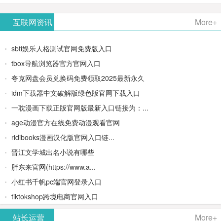
AiPPT -
更多>>
Image-
AI原生集
文生视频
- AI论文写
互联网资讯
More+
一键生成
2：
成开发环
类AIGC创
作平台/免
sbti娱乐人格测试官网免费版入口
高质量
OpenAI最
境/深度集
作平台
费生成千
tbox导航浏览器官方官网入口
夸克网盘会员兑换码免费领取2025最新永久
PPT
新AI图像
成
字大纲
idm下载器中文破解版绿色版官网下载入口
生成器
Doubao-
一耽漫画下载正版官网版最新入口链接为：...
age动漫官方在线免费动漫观看官网
1.5-pro与
ridibooks漫画汉化版官网入口链...
DeepSeek
晋江文学城出名小说有哪些
胖东来官网(https://www.a...
模型
小红书千帆pc端官网登录入口
tiktokshop跨境电商官网入口
站长运营
More+