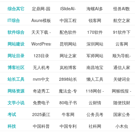
提供最新
BT下载站
动漫免费
_comic.qq.com_
动漫原创
观看_热播
资源下载
先的优质
频道
道
看
电影
讯飞星火-
综合其它
定鼎网-园
iSlideAI-
海螺AI多
怪兽AI数
更多>>
图库
nas论
文写作-AI
作 - 国内
图片、文
_www.sanmao.com.cn_
素材免费
的电影介
在线观看
动漫综合
电视剧大
站
短节目视
九章开物
IT综合
Axure模板
中国工程
锐客网
航空之家
更多>>
懂我的AI
林景观建
一键生成
模态大语
字人
坛|nas1.cn|nas1|nas
毕业设计-
领先的AI
案创作平
动漫原创
下载网站
绍及评论
全
频
牛品汇
软件综合
天天下载 -
配色软件
170软件
91软件下
更多>>
网
科技知识
助手
筑室内设
PPT模板
言模型
社区|PT网
AI答辩问
写作助手
台
包括上映
yx12345
网站建设
WordPress
昆明网站
深圳网站
云客网
更多>>
绿色精品
园
下载站
载
中心
计资料分
下载
站|NAS交
题预测与
影片的影
深圳网站
网址目录
123目录
网址之家
军师网站
顺为导航-
更多>>
下载站
主题模板
建设
建设
SEO众包
软件应用
享平台
流社区
PPT模板
易推分类
博客社区
无人机考
岚柏博客
南昌地宝
通信人家
更多>>
讯查询及
建设
网
目录网址
办公运营
下载_爱主
服务平台
分享平台
生成
精易论坛
站长工具
nvm中文
2898站长
懒人工具
关键词全
更多>>
目录网
证资讯网
网_南昌论
园
购票服
大全
工具导航
题
SEO工具
网络资源
奇迹秀工
魔法盒-专
118网创 -
网猴线报 -
更多>>
网
资源平台
网指数查
坛
务。你可
线报酷 -
文学小说
免费电子
80电子书
云财情
随便找财
更多>>
- 站长之家
具箱-设计
业的游戏
创业项目
一个简单
询
以记录想
钱如故
考试
2025綦江
牛客网
公务员考
国家公务
更多>>
专注线报
书下载
_八零电子
经网
师必备设
动画特效
资源分享
且纯粹的
看、在看
公务员考
科技
中国科普
中国专利
社科网
小木虫
更多>>
区中考志
试-中公教
员局
活动
网,txt小说
书_80txt_
计工具及
学习平台
下载平台
活动线报