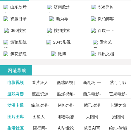
清流畅的观
品吧！
最新好看的
台！整合破
山东欣烨
济南欣烨
568导购
影体验。
动作片、 喜
解软件、整
生物科技有
科技有限公
网
双赢目录
顺为导
岚柏博客
剧片、爱情
合破解游
限公司
司
航-办公运营
片、搞笑片
戏、整合安
360搜索
搜狗搜索
百度一下
工具导航
卓破解软件
等全新电
引擎
策驰影院
2345影视
爱奇艺
影，是影
分享与下
大全
VIP会员
飘花影院
微博
腾讯文档
载！旨在打
网
造一个绿色
网址导航
安全优质软
电影视频
看片狂人
低端影视 |
新剧场-一
件共享站、
紫可可影
资源
泡剧网_最
游戏网游
流星资源
酷燃视频-
西瓜电影-
芒果电影-
更多>>
免费高清
个网盘资
视-紫可可,
豆瓣电影-
动漫卡通
简单动漫-
MX动漫-
腾讯动漫
卡通之窗
更多>>
新电视剧
网-流星蝴
致力于打
西瓜视频
芒果TV网
在线电影
源分享小
免费提供
三毛漫画
图片图库
图星人 -
邪恶动态
大图网
摄图网
更多>>
豆瓣电影
日本动画
最新最全
频道
_www.carto
免费在线
蝶剑官网
造中国领
网站电影
站电影频
电视剧观
站
最新高清
图行天下
生活社区
隔壁网-
AI毕业论
笔灵AI写
绘蛙-智能
更多>>
网
设计图片
图片大全