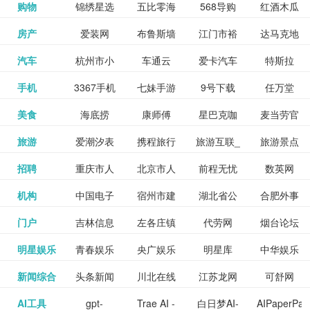
和看过的
中国科学
购物
锦绣星选
五比零海
568导购
红酒木瓜
更多>>
试信息网
博览
信息网
愿填报系
育网
免费下载,
八零小说
各类设计
资源分享
电影电视
淘宝
房产
爱装网
布鲁斯墙
江门市裕
达马克地
更多>>
院
海淘
淘网
网
靓汤官网
统
全集全本
网
辅助神器
网站
格莱美墙
汽车
杭州市小
车通云
爱卡汽车
特斯拉
更多>>
剧，顺便
纸
华墙纸
产
完结txt小
百度有驾
手机
3367手机
七妹手游
9号下载
任万堂
更多>>
纸
客车总量
导购
打分、写
说-书本网
游戏邦
美食
海底捞
康师傅
星巴克咖
麦当劳官
更多>>
网
游戏
调控管理
影评。根
心食谱网
旅游
爱潮汐表
携程旅行
旅游互联_
旅游景点
更多>>
啡
网
信息系统
据你的口
北京旅游
招聘
重庆市人
北京市人
前程无忧
数英网
更多>>
网
景点门票
点评-猫途
味，豆瓣
聘才网
机构
中国电子
宿州市建
湖北省公
合肥外事
更多>>
网
力资源和
力资源和
招聘网
预订
鹰
电影会推
湖北省粮
门户
吉林信息
左各庄镇
代劳网
烟台论坛
更多>>
检验检疫
委网
管局
办
社会保障
社会保障
Tripadvisor
腾讯充值
明星娱乐
青春娱乐
央广娱乐
明星库
中华娱乐
更多>>
荐好电影
食局
网
论坛
业务网
局
网易娱乐
新闻综合
头条新闻
川北在线
江苏龙网
可舒网
更多>>
中心
网
网,
网
给你。
巾帼网
AI工具
gpt-
Trae AI -
白日梦AI-
AIPaperPas
更多>>