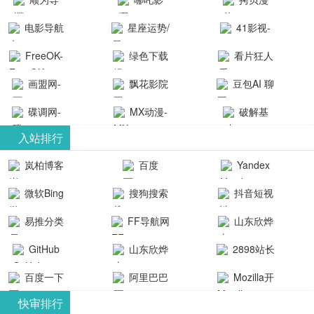
航-办公运营
院-哪吒影院
画-官网
电影导航
星座运势/
41影视-
工具导航
提供最新、
_www.copymango.co
- 免费看电影
最星座/美国
聚合最近好
FreeOK-
绿色下载
看片狂人
最全的高清
动漫综合
就来这！ | 快
神婆星座网
看的电视剧
FreeOK影视
吧
- 高清视频资
画盟网-
电影、电视
飘花影院
豆包AI 聊
导航网-免费
最新电影网
官网-最新影
源免费在线
画师联盟官
剧、动漫和
网
天智能对话
看电影就来
碟调网-
MX动漫-
站-41影视为
破解基
视资源|追剧
观看
网
综艺节目免
网页版入口
这！收录大
碟调网为您
最新最全动
地-精心专注
您提供最新
入站排行
也很卷
_huashilm.com_
费观看。平
量免费看电
提供最新电
漫免费在线
成全短剧电
整合当前互
岚柏博客
百度
Yandex
动漫综合
台内容丰
视剧和2025
影网站！
观看
视剧、电视
联网最新最
搜索
富，更新快
微软Bing
搜狗搜索
抖音短视
年最新电影
剧大全、好
全最优质的
速，支持在
引擎
频
的在线观
软件免费下
看的电视
易推分类
FF导航网
山东欣烨
线观看，满
看，快来碟
剧、最新的
载、资源免
目录网
化工有限公
GitHub
山东欣烨
2898站长
足各类影迷
调电影网在
电影在线观
费共享、技
司
生物科技有
资源平台
需求，提供
百度一下
阿里巴巴
Mozilla开
线观看最新
看，神马影
术教程学习
限公司
无广告、高
全球速卖通
发者
热门影视作
院每天更新
与交流平
快审排行