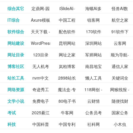
提供最新
BT下载站
动漫免费
_comic.qq.com_
动漫原创
观看_热播
资源下载
先的优质
频道
道
看
电影
讯飞星火-
综合其它
定鼎网-园
iSlideAI-
海螺AI多
怪兽AI数
更多>>
图库
nas论
文写作-AI
作 - 国内
图片、文
_www.sanmao.com.cn_
素材免费
的电影介
在线观看
动漫综合
电视剧大
站
短节目视
九章开物
IT综合
Axure模板
中国工程
锐客网
航空之家
更多>>
懂我的AI
林景观建
一键生成
模态大语
字人
坛|nas1.cn|nas1|nas
毕业设计-
领先的AI
案创作平
动漫原创
下载网站
绍及评论
全
频
牛品汇
软件综合
天天下载 -
配色软件
170软件
91软件下
更多>>
网
科技知识
助手
筑室内设
PPT模板
言模型
社区|PT网
AI答辩问
写作助手
台
包括上映
yx12345
网站建设
WordPress
昆明网站
深圳网站
云客网
更多>>
绿色精品
园
下载站
载
中心
计资料分
下载
站|NAS交
题预测与
影片的影
深圳网站
网址目录
123目录
网址之家
军师网站
顺为导航-
更多>>
下载站
主题模板
建设
建设
SEO众包
软件应用
享平台
流社区
PPT模板
易推分类
博客社区
无人机考
岚柏博客
南昌地宝
通信人家
更多>>
讯查询及
建设
网
目录网址
办公运营
下载_爱主
服务平台
分享平台
生成
精易论坛
站长工具
nvm中文
2898站长
懒人工具
关键词全
更多>>
目录网
证资讯网
网_南昌论
园
购票服
大全
工具导航
题
SEO工具
网络资源
奇迹秀工
魔法盒-专
118网创 -
网猴线报 -
更多>>
网
资源平台
网指数查
坛
务。你可
线报酷 -
文学小说
免费电子
80电子书
云财情
随便找财
更多>>
- 站长之家
具箱-设计
业的游戏
创业项目
一个简单
询
以记录想
钱如故
考试
2025綦江
牛客网
公务员考
国家公务
更多>>
专注线报
书下载
_八零电子
经网
师必备设
动画特效
资源分享
且纯粹的
看、在看
公务员考
科技
中国科普
中国专利
社科网
小木虫
更多>>
区中考志
试-中公教
员局
活动
网,txt小说
书_80txt_
计工具及
学习平台
下载平台
活动线报