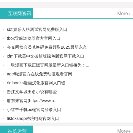
AiPPT -
更多>>
Image-
AI原生集
文生视频
- AI论文写
互联网资讯
More+
一键生成
2：
成开发环
类AIGC创
作平台/免
sbti娱乐人格测试官网免费版入口
高质量
OpenAI最
境/深度集
作平台
费生成千
tbox导航浏览器官方官网入口
夸克网盘会员兑换码免费领取2025最新永久
PPT
新AI图像
成
字大纲
idm下载器中文破解版绿色版官网下载入口
生成器
Doubao-
一耽漫画下载正版官网版最新入口链接为：...
age动漫官方在线免费动漫观看官网
1.5-pro与
ridibooks漫画汉化版官网入口链...
DeepSeek
晋江文学城出名小说有哪些
胖东来官网(https://www.a...
模型
小红书千帆pc端官网登录入口
tiktokshop跨境电商官网入口
站长运营
More+