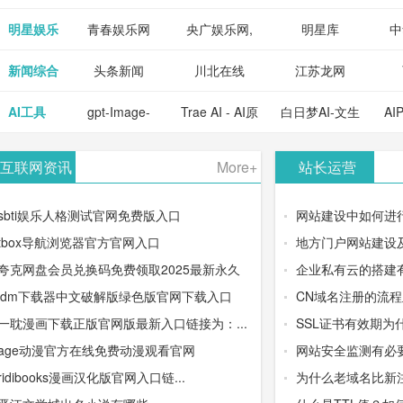
明星娱乐
青春娱乐网
央广娱乐网,
明星库
中
新闻综合
头条新闻
川北在线
江苏龙网
AI工具
gpt-Image-
Trae AI - AI原
白日梦AI-文生
AI
2：OpenAI最
生集成开发环
视频类AIGC
-
互联网资讯
More+
站长运营
新AI图像生成
境/深度集成
创作平台
平
sbti娱乐人格测试官网免费版入口
网站建设中如何进
器
Doubao-1.5-
tbox导航浏览器官方官网入口
地方门户网站建设
夸克网盘会员兑换码免费领取2025最新永久
企业私有云的搭建
pro与
idm下载器中文破解版绿色版官网下载入口
CN域名注册的流
DeepSeek模
一耽漫画下载正版官网版最新入口链接为：...
SSL证书有效期为
age动漫官方在线免费动漫观看官网
网站安全监测有必
型
ridibooks漫画汉化版官网入口链...
为什么老域名比新