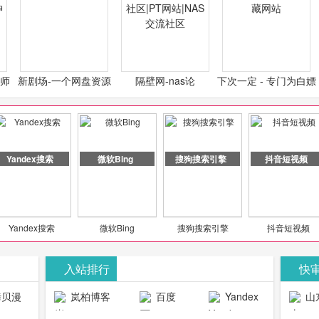
计师
新剧场-一个网盘资源
隔壁网-nas论
下次一定 - 专门为白嫖
类设
分享小站
坛|nas1.cn|nas1|nas
怪开发的宝藏网站
社区|PT网站|NAS交流
社区
Yandex搜索
微软Bing
搜狗搜索引擎
抖音短视频
Yandex搜索
微软Bing
搜狗搜索引擎
抖音短视频
入站排行
快
贝漫
岚柏博客
百度
Yandex
山
官网
搜索
生物