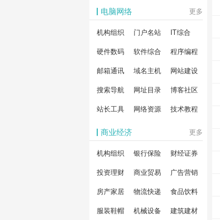
影体验。
动作片
解软
电脑网络
更多
剧片
合破
机构组织
门户名站
IT综合
片、
戏、
卓破
等全
硬件数码
软件综合
程序编程
影，
分享
邮箱通讯
域名主机
网站建设
载！
搜索导航
网址目录
博客社区
造一
安全
站长工具
网络资源
技术教程
件共
商业经济
更多
资
机构组织
银行保险
财经证券
投资理财
商业贸易
广告营销
房产家居
物流快递
食品饮料
服装鞋帽
机械设备
建筑建材