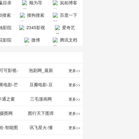
赢目录
顺为导
岚柏博客
公司
司
航-办公运营
60搜索
搜狗搜索
百度一下
工具导航
引擎
驰影院
2345影视
爱奇艺
大全
VIP会员
花影院
微博
腾讯文档
网
可可影视-
泡剧网_最新
更多>>
可可,免费提
电视剧免费在
果电影-芒
豆瓣电影-豆
更多>>
最新高清电
线观看_热播
TV网站电影
瓣电影提供最
卡通之窗
三毛漫画网
更多>>
影
电视剧大全
频道
新的电影介绍
w.cartoonwin.com_
_www.sanmao.com.cn_
摄图网
图行天下图库
更多>>
及评论包括上
动漫原创
动漫原创
蛙-智能图
讯飞星火-懂
更多>>