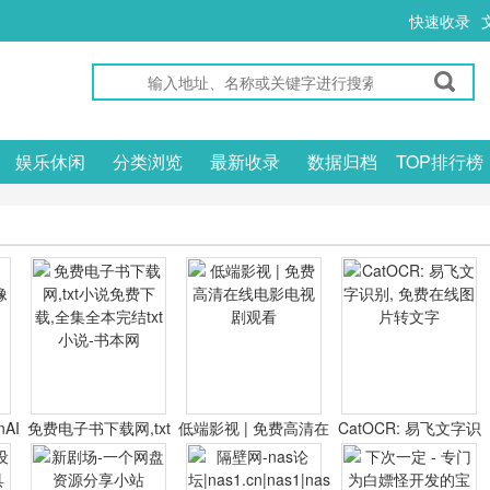
快速收录
娱乐休闲
分类浏览
最新收录
数据归档
TOP排行榜
nAI
免费电子书下载网,txt
低端影视 | 免费高清在
CatOCR: 易飞文字识
器
小说免费下载,全集全
线电影电视剧观看
别, 免费在线图片转文
本完结txt小说-书本网
字