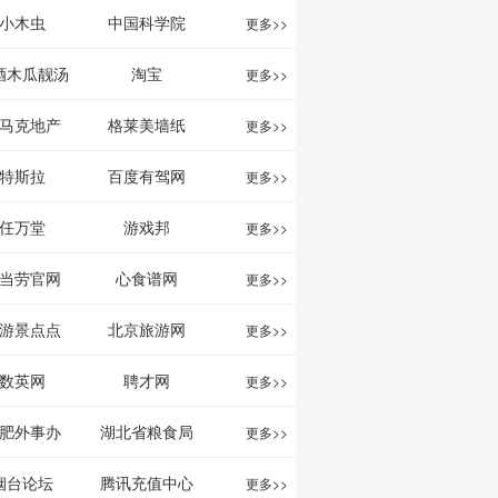
影给你。
分享网站
息网
小木虫
中国科学院
更多>>
酒木瓜靓汤
淘宝
更多>>
官网
马克地产
格莱美墙纸
更多>>
特斯拉
百度有驾网
更多>>
任万堂
游戏邦
更多>>
当劳官网
心食谱网
更多>>
游景点点
北京旅游网
更多>>
评-猫途鹰
数英网
聘才网
更多>>
ipadvisor
肥外事办
湖北省粮食局
更多>>
烟台论坛
腾讯充值中心
更多>>