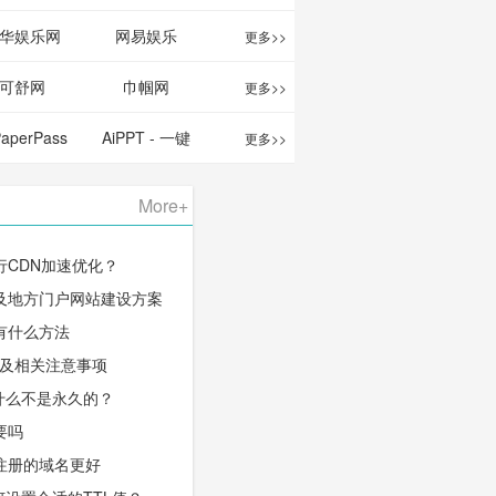
华娱乐网
网易娱乐
更多>>
可舒网
巾帼网
更多>>
PaperPass
AiPPT - 一键
更多>>
 AI论文写作
生成高质量
More+
台/免费生成
PPT
行CDN加速优化？
千字大纲
及地方门户网站建设方案
有什么方法
程及相关注意事项
什么不是永久的？
要吗
注册的域名更好