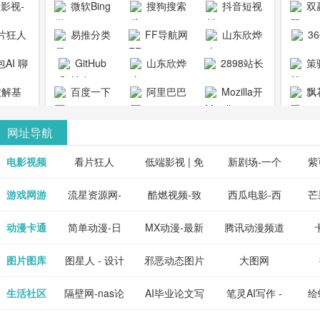
1影视-
微软Bing
搜狗搜索
抖音短视
双
copymango.com_
限
最近好
引擎
频
片狂人
易推分类
FF导航网
山东欣烨
3
综合
电视剧
清视频资
目录网
化工有限公
AI 聊
GitHub
山东欣烨
2898站长
策
电影网
费在线
司
能对话
生物科技有
资源平台
1影视为
解基
百度一下
阿里巴巴
Mozilla开
飘
看
版入口
限公司
心专注
供最新
全球速卖通
发者
网址导航
短剧电
当前互
、电视
最新最
电影视频
看片狂人
低端影视 | 免
新剧场-一个
紫
全、好
优质的
费高清在线电
网盘资源分享
紫
游戏网游
流星资源网-
酷燃视频-致
西瓜电影-西
芒
免费下
电视
最新的
资源免
影电视剧观看
小站
供
流星蝴蝶剑官
力于打造中国
瓜视频网站电
果
动漫卡通
简单动漫-日
MX动漫-最新
腾讯动漫频道
在线观
享、技
网资源下载站
领先的优质短
影频道
本动画BT下载
最全动漫免费
_comic.qq.com_
_ww
图片图库
图星人 - 设计
邪恶动态图片
大图网
神马影
程学习
天更新
流平
节目视频
站
在线观看
动漫综合
图片素材免费
大全
生活社区
隔壁网-nas论
AI毕业论文写
笔灵AI写作 -
绘
好看的
整合破