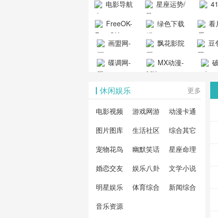
电影导航
星座运势/
4
工具导航
提供最新、
_www.
- 免费看电影
最星座/美国
聚合
FreeOK-
绿色下载
看
山东欣烨化工有限公
最全的高清
动漫
就来这！ | 快
神婆星座网
看的
司
FreeOK影视
吧
- 高
画盟网-
电影、电视
飘花影院
豆包
导航网-免费
最新
官网-最新影
源免
画师联盟官
剧、动漫和
网
天智
看电影就来
碟调网-
MX动漫-
站-4
破
视资源|追剧
观
网
综艺节目免
网页
这！收录大
碟调网为您
最新最全动
地-精
您提
也很卷
_huashilm.com_
费观看。平
休闲娱乐
更多
量免费看电
提供最新电
漫免费在线
成全
整合
动漫综合
台内容丰
视剧和2025
影网站！
观看
视剧
联网
电影视频
游戏网游
动漫卡通
富，更新快
年最新电影
剧大
全最
图片图库
生活社区
综合其它
速，支持在
的在线观
软件
看的
线观看，满
宠物花鸟
幽默笑话
星座命理
看，快来碟
剧、
载、
足各类影迷
调电影网在
电影
费共
婚恋交友
娱乐八卦
文学小说
需求，提供
线观看最新
看，
术教
明星娱乐
体育综合
新闻综合
无广告、高
热门影视作
院每
与交
清流畅的观
音乐资源
品吧！
最新
台！