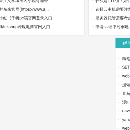
晋江文学城出名小说有哪些
什么是TTL值？如
胖东来官网(https://www.a...
选择云主机需要注
小红书千帆pc端官网登录入口
服务器托管需要考虑
tiktokshop跨境电商官网入口
申请ssl证书时创建.wel
经
粉
SB
web
漫
喜
漫蛙
na
yah
we