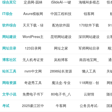
下载网站
坛|nas1.cn|nas1|nas
作-AI毕业设
国内领先的AI
片
综合其它
定鼎网-园林
iSlideAI-一键
海螺AI多模态
怪
、 喜
件、整
、爱情
解游
社区|PT网
计-AI答辩问题
写作助手
景观建筑室内
生成PPT模板
大语言模型
IT综合
Axure模板网
中国工程科技
锐客网
搞笑片
整合安
站|NAS交流社
预测与PPT模
设计资料分享
下载
知识中心
解软件
新电
软件综合
天天下载 - 绿
配色软件园
170软件下载
9
是影
与下
区
板生成
平台
色精品软件应
站
网站建设
WordPress主
昆明网站建设
深圳网站建设
云
旨在打
个绿色
用分享平台
题模板下载_
包
网址目录
123目录网
网址之家
军师网站目录
顺
优质软
爱主题
网址大全
公
博客社区
无人机考证资
岚柏博客
南昌地宝网_
通
享站、
源
讯网
南昌论坛
站长工具
nvm中文网
2898站长资源
懒人工具
关
平台
网络资源
奇迹秀工具
魔法盒-专业
118网创 - 创
网猴
箱-设计师必
的游戏动画特
业项目资源分
个
文学小说
免费电子书下
80电子书_八
云财情
随
备设计工具及
效学习平台
享下载平台
的
载网,txt小说
零电子书
考试
2025綦江区中
牛客网
公务员考试-
国