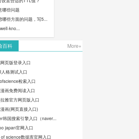
何设置合适的TTL值？
意哪些问题
哪些方面的问题，写5...
l-kno...
验百科
More+
笔网页版登录入口
TI人格测试入口
ofscience检索入口
蛙漫画免费阅读入口
马拉雅官方网页版入口
漫画(网页直接入口)
ver韩国搜索引擎入口（naver...
oo japan官网入口
b of science数据库官网入口