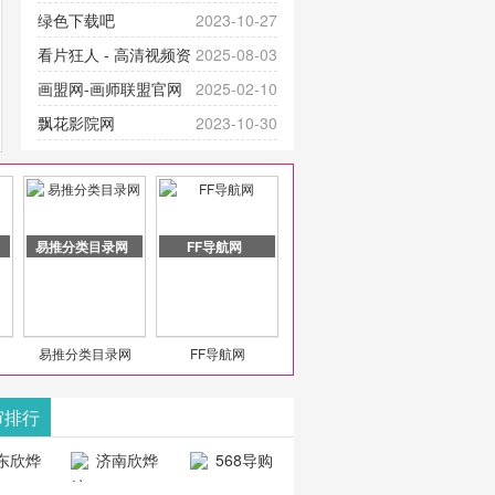
提供最新成全短剧电视剧、电视剧
官网-最新影视资源|追剧也很卷
绿色下载吧
2023-10-27
大全、好看的电视剧、最新的电影
看片狂人 - 高清视频资
2025-08-03
在线观看，神马影院每天更新最新
源免费在线观看
画盟网-画师联盟官网
2025-02-10
好看的动作片、 喜剧片、爱情片、
_huashilm.com_动漫综合
飘花影院网
2023-10-30
搞笑片等全新电影，是影
豆包AI 聊天智能对话网
2025-04-28
页版入口
易推分类目录网
FF导航网
易推分类目录网
FF导航网
审排行
东欣烨
济南欣烨
568导购
科技有
科技有限公
网