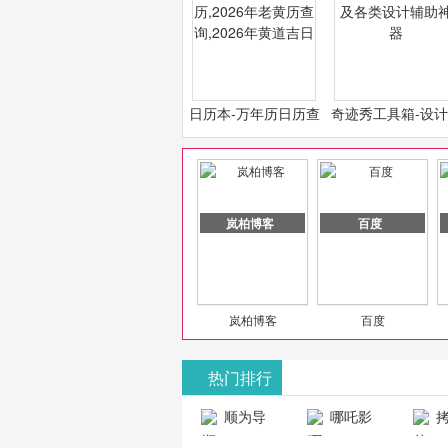
日历本-万年历日历查
奇迹秀工具箱-设
询-2026年日历,2026
必备设计工具及各
年老黄历查询,2026年
计辅助神器
黄道吉日
岚柏博客
百度
岚柏博客
百度
热门排行
山东欣烨化工有限公司
顺为导
哪吒影
拷
航-办公运营
院-哪吒影院
画-