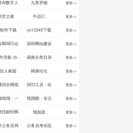
映影片的影讯
、文案创作
我的AI助手
兽AI数字人
九章开物
更多>>
查询及购票服
平台
航空之家
牛品汇
更多>>
务。你可以记
1软件下载
yx12345下载
更多>>
录想看、在看
站
客网SEO众
深圳网站建设
更多>>
和看过的电影
服务平台
为导航-办
易推分类目录
更多>>
电视剧，顺便
运营工具导
网
信人家园
精易论坛
更多>>
打分、写影
航
键词全网指
SEO工具 - 站
更多>>
评。根据你的
数查询
长之家
线报 - 一
线报酷 - 专注
更多>>
口味，豆瓣电
简单且纯粹
线报活动
便找财经网
钱如故
更多>>
影会推荐好电
活动线报资
家公务员局
公务员考试信
更多>>