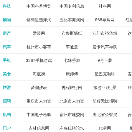
各类设计辅助
源
免费下载,全集
_80txt_八零
考志愿填报系
中公教育网
科技
中国科普博览
中国专利信息
社科网
神器
全本完结txt小
小说网
统
网
购物
锦绣星选海淘
五比零海淘网
568导购网
红
说-书本网
房产
爱装网
布鲁斯墙纸
江门市裕华墙
达
纸
汽车
杭州市小客车
车通云
爱卡汽车导购
总量调控管理
手机
3367手机游戏
七妹手游
9号下载
信息系统
美食
海底捞
康师傅
星巴克咖啡
麦
旅游
爱潮汐表
携程旅行网
旅游互联_景
旅
点门票预订
招聘
重庆市人力资
北京市人力资
前程无忧招聘
Tr
源和社会保障
源和社会保障
网
机构
中国电子检验
宿州市建委网
湖北省公管局
合
局
检疫业务网
门户
吉林信息网
左各庄镇论坛
代劳网