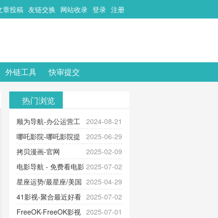
文章投稿
友链交换
网站收录
登录
注册
外链工具
快审提交
热门浏览
顺为导航-办公运营工
2024-08-21
具导航
哪吒影院-哪吒影院提
2025-06-29
供最新、最全的高清电影、电视
拷贝漫画-官网
2025-02-09
剧、动漫和综艺节目免费观看。平
_www.copymango.com_动漫综合
电影导航 - 免费看电影
2025-07-02
台内容丰富，更新快速，支持在线
就来这！ | 快导航网-免费看电影就
星座运势/最星座/美国
2025-04-29
观看，满足各类影迷需求，提供无
来这！收录大量免费看电影网站！
神婆星座网
41影视-聚合最近好看
2025-07-02
广告、高清流畅的观影体验。
的电视剧最新电影网站-41影视为您
FreeOK-FreeOK影视
2025-07-01