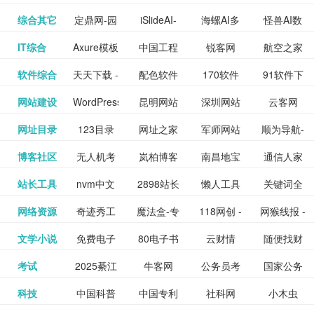
提供最新
BT下载站
动漫免费
_comic.qq.com_
动漫原创
观看_热播
资源下载
先的优质
频道
道
看
电影
讯飞星火-
综合其它
定鼎网-园
iSlideAI-
海螺AI多
怪兽AI数
更多>>
图库
nas论
文写作-AI
作 - 国内
图片、文
_www.sanmao.com.cn_
素材免费
的电影介
在线观看
动漫综合
电视剧大
站
短节目视
九章开物
IT综合
Axure模板
中国工程
锐客网
航空之家
更多>>
懂我的AI
林景观建
一键生成
模态大语
字人
坛|nas1.cn|nas1|nas
毕业设计-
领先的AI
案创作平
动漫原创
下载网站
绍及评论
全
频
牛品汇
软件综合
天天下载 -
配色软件
170软件
91软件下
更多>>
网
科技知识
助手
筑室内设
PPT模板
言模型
社区|PT网
AI答辩问
写作助手
台
包括上映
yx12345
网站建设
WordPress
昆明网站
深圳网站
云客网
更多>>
绿色精品
园
下载站
载
中心
计资料分
下载
站|NAS交
题预测与
影片的影
深圳网站
网址目录
123目录
网址之家
军师网站
顺为导航-
更多>>
下载站
主题模板
建设
建设
SEO众包
软件应用
享平台
流社区
PPT模板
易推分类
博客社区
无人机考
岚柏博客
南昌地宝
通信人家
更多>>
讯查询及
建设
网
目录网址
办公运营
下载_爱主
服务平台
分享平台
生成
精易论坛
站长工具
nvm中文
2898站长
懒人工具
关键词全
更多>>
目录网
证资讯网
网_南昌论
园
购票服
大全
工具导航
题
SEO工具
网络资源
奇迹秀工
魔法盒-专
118网创 -
网猴线报 -
更多>>
网
资源平台
网指数查
坛
务。你可
线报酷 -
文学小说
免费电子
80电子书
云财情
随便找财
更多>>
- 站长之家
具箱-设计
业的游戏
创业项目
一个简单
询
以记录想
钱如故
考试
2025綦江
牛客网
公务员考
国家公务
更多>>
专注线报
书下载
_八零电子
经网
师必备设
动画特效
资源分享
且纯粹的
看、在看
公务员考
科技
中国科普
中国专利
社科网
小木虫
更多>>
区中考志
试-中公教
员局
活动
网,txt小说
书_80txt_
计工具及
学习平台
下载平台
活动线报