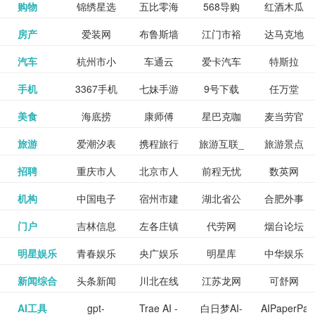
和看过的
中国科学
购物
锦绣星选
五比零海
568导购
红酒木瓜
更多>>
试信息网
博览
信息网
愿填报系
育网
免费下载,
八零小说
各类设计
资源分享
电影电视
淘宝
房产
爱装网
布鲁斯墙
江门市裕
达马克地
更多>>
院
海淘
淘网
网
靓汤官网
统
全集全本
网
辅助神器
网站
格莱美墙
汽车
杭州市小
车通云
爱卡汽车
特斯拉
更多>>
剧，顺便
纸
华墙纸
产
完结txt小
百度有驾
手机
3367手机
七妹手游
9号下载
任万堂
更多>>
纸
客车总量
导购
打分、写
说-书本网
游戏邦
美食
海底捞
康师傅
星巴克咖
麦当劳官
更多>>
网
游戏
调控管理
影评。根
心食谱网
旅游
爱潮汐表
携程旅行
旅游互联_
旅游景点
更多>>
啡
网
信息系统
据你的口
北京旅游
招聘
重庆市人
北京市人
前程无忧
数英网
更多>>
网
景点门票
点评-猫途
味，豆瓣
聘才网
机构
中国电子
宿州市建
湖北省公
合肥外事
更多>>
网
力资源和
力资源和
招聘网
预订
鹰
电影会推
湖北省粮
门户
吉林信息
左各庄镇
代劳网
烟台论坛
更多>>
检验检疫
委网
管局
办
社会保障
社会保障
Tripadvisor
腾讯充值
明星娱乐
青春娱乐
央广娱乐
明星库
中华娱乐
更多>>
荐好电影
食局
网
论坛
业务网
局
网易娱乐
新闻综合
头条新闻
川北在线
江苏龙网
可舒网
更多>>
中心
网
网,
网
给你。
巾帼网
AI工具
gpt-
Trae AI -
白日梦AI-
AIPaperPas
更多>>