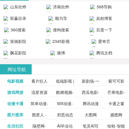
清流畅的观
品吧！
最新好看的
台！整合破
山东欣烨
济南欣烨
568导购
影体验。
动作片、 喜
解软件、整
生物科技有
科技有限公
网
双赢目录
顺为导
岚柏博客
剧片、爱情
合破解游
限公司
司
航-办公运营
片、搞笑片
戏、整合安
360搜索
搜狗搜索
百度一下
工具导航
卓破解软件
等全新电
引擎
策驰影院
2345影视
爱奇艺
影，是影
分享与下
大全
VIP会员
飘花影院
微博
腾讯文档
载！旨在打
网
造一个绿色
网址导航
安全优质软
电影视频
看片狂人
低端影视 |
新剧场-一
件共享站、
紫可可影
资源
泡剧网_最
游戏网游
流星资源
酷燃视频-
西瓜电影-
芒果电影-
更多>>
免费高清
个网盘资
视-紫可可,
豆瓣电影-
动漫卡通
简单动漫-
MX动漫-
腾讯动漫
卡通之窗
更多>>
新电视剧
网-流星蝴
致力于打
西瓜视频
芒果TV网
在线电影
源分享小
免费提供
三毛漫画
图片图库
图星人 -
邪恶动态
大图网
摄图网
更多>>
豆瓣电影
日本动画
最新最全
频道
_www.carto
免费在线
蝶剑官网
造中国领
网站电影
站电影频
电视剧观
站
最新高清
图行天下
生活社区
隔壁网-
AI毕业论
笔灵AI写
绘蛙-智能
更多>>
网
设计图片
图片大全