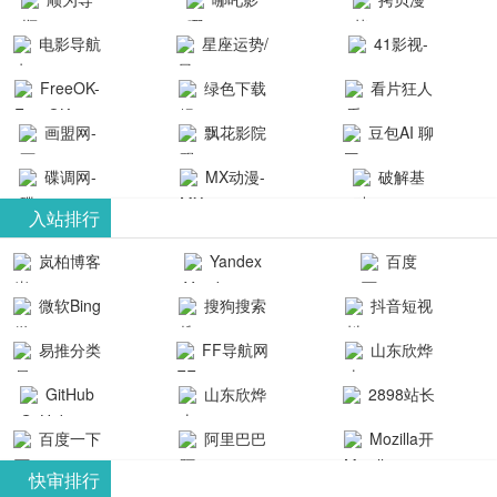
航-办公运营
院-哪吒影院
画-官网
电影导航
星座运势/
41影视-
工具导航
提供最新、
_www.copymango.co
- 免费看电影
最星座/美国
聚合最近好
FreeOK-
绿色下载
看片狂人
最全的高清
动漫综合
就来这！ | 快
神婆星座网
看的电视剧
FreeOK影视
吧
- 高清视频资
画盟网-
电影、电视
飘花影院
豆包AI 聊
导航网-免费
最新电影网
官网-最新影
源免费在线
画师联盟官
剧、动漫和
网
天智能对话
看电影就来
碟调网-
MX动漫-
站-41影视为
破解基
视资源|追剧
观看
网
综艺节目免
网页版入口
这！收录大
碟调网为您
最新最全动
地-精心专注
您提供最新
入站排行
也很卷
_huashilm.com_
费观看。平
量免费看电
提供最新电
漫免费在线
成全短剧电
整合当前互
岚柏博客
Yandex
百度
动漫综合
台内容丰
视剧和2025
影网站！
观看
视剧、电视
联网最新最
搜索
富，更新快
微软Bing
搜狗搜索
抖音短视
年最新电影
剧大全、好
全最优质的
速，支持在
引擎
频
的在线观
软件免费下
看的电视
易推分类
FF导航网
山东欣烨
线观看，满
看，快来碟
剧、最新的
载、资源免
目录网
化工有限公
GitHub
山东欣烨
2898站长
足各类影迷
调电影网在
电影在线观
费共享、技
司
生物科技有
资源平台
需求，提供
百度一下
阿里巴巴
Mozilla开
线观看最新
看，神马影
术教程学习
限公司
无广告、高
全球速卖通
发者
热门影视作
院每天更新
与交流平
快审排行