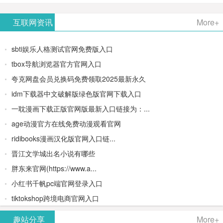
AiPPT -
更多>>
Image-
AI原生集
文生视频
- AI论文写
互联网资讯
More+
一键生成
2：
成开发环
类AIGC创
作平台/免
sbti娱乐人格测试官网免费版入口
高质量
OpenAI最
境/深度集
作平台
费生成千
tbox导航浏览器官方官网入口
夸克网盘会员兑换码免费领取2025最新永久
PPT
新AI图像
成
字大纲
idm下载器中文破解版绿色版官网下载入口
生成器
Doubao-
一耽漫画下载正版官网版最新入口链接为：...
age动漫官方在线免费动漫观看官网
1.5-pro与
ridibooks漫画汉化版官网入口链...
DeepSeek
晋江文学城出名小说有哪些
胖东来官网(https://www.a...
模型
小红书千帆pc端官网登录入口
tiktokshop跨境电商官网入口
趣站分享
More+