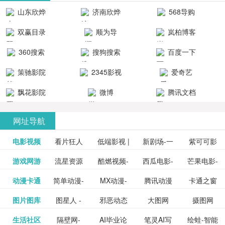
清流畅的观
品吧！
最新好看的
台！整合破
山东欣烨
济南欣烨
568导购
影体验。
动作片、 喜
解软件、整
生物科技有
科技有限公
网
双赢目录
顺为导
岚柏博客
剧片、爱情
合破解游
限公司
司
航-办公运营
片、搞笑片
戏、整合安
360搜索
搜狗搜索
百度一下
工具导航
卓破解软件
等全新电
引擎
策驰影院
2345影视
爱奇艺
影，是影
分享与下
大全
VIP会员
飘花影院
微博
腾讯文档
载！旨在打
网
造一个绿色
网址导航
安全优质软
电影视频
看片狂人
低端影视 |
新剧场-一
件共享站、
紫可可影
资源
泡剧网_最
游戏网游
流星资源
酷燃视频-
西瓜电影-
芒果电影-
更多>>
免费高清
个网盘资
视-紫可可,
豆瓣电影-
动漫卡通
简单动漫-
MX动漫-
腾讯动漫
卡通之窗
更多>>
新电视剧
网-流星蝴
致力于打
西瓜视频
芒果TV网
在线电影
源分享小
免费提供
三毛漫画
图片图库
图星人 -
邪恶动态
大图网
摄图网
更多>>
豆瓣电影
日本动画
最新最全
频道
_www.carto
免费在线
蝶剑官网
造中国领
网站电影
站电影频
电视剧观
站
最新高清
图行天下
生活社区
隔壁网-
AI毕业论
笔灵AI写
绘蛙-智能
更多>>
网
设计图片
图片大全