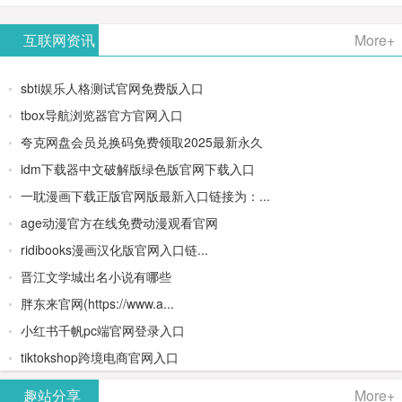
AiPPT -
更多>>
Image-
AI原生集
文生视频
- AI论文写
互联网资讯
More+
一键生成
2：
成开发环
类AIGC创
作平台/免
sbti娱乐人格测试官网免费版入口
高质量
OpenAI最
境/深度集
作平台
费生成千
tbox导航浏览器官方官网入口
夸克网盘会员兑换码免费领取2025最新永久
PPT
新AI图像
成
字大纲
idm下载器中文破解版绿色版官网下载入口
生成器
Doubao-
一耽漫画下载正版官网版最新入口链接为：...
age动漫官方在线免费动漫观看官网
1.5-pro与
ridibooks漫画汉化版官网入口链...
DeepSeek
晋江文学城出名小说有哪些
胖东来官网(https://www.a...
模型
小红书千帆pc端官网登录入口
tiktokshop跨境电商官网入口
趣站分享
More+