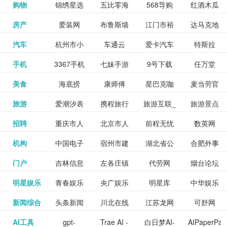
和看过的
中国科学
购物
锦绣星选
五比零海
568导购
红酒木瓜
更多>>
试信息网
博览
信息网
愿填报系
育网
免费下载,
八零小说
各类设计
资源分享
电影电视
淘宝
房产
爱装网
布鲁斯墙
江门市裕
达马克地
更多>>
院
海淘
淘网
网
靓汤官网
统
全集全本
网
辅助神器
网站
格莱美墙
汽车
杭州市小
车通云
爱卡汽车
特斯拉
更多>>
剧，顺便
纸
华墙纸
产
完结txt小
百度有驾
手机
3367手机
七妹手游
9号下载
任万堂
更多>>
纸
客车总量
导购
打分、写
说-书本网
游戏邦
美食
海底捞
康师傅
星巴克咖
麦当劳官
更多>>
网
游戏
调控管理
影评。根
心食谱网
旅游
爱潮汐表
携程旅行
旅游互联_
旅游景点
更多>>
啡
网
信息系统
据你的口
北京旅游
招聘
重庆市人
北京市人
前程无忧
数英网
更多>>
网
景点门票
点评-猫途
味，豆瓣
聘才网
机构
中国电子
宿州市建
湖北省公
合肥外事
更多>>
网
力资源和
力资源和
招聘网
预订
鹰
电影会推
湖北省粮
门户
吉林信息
左各庄镇
代劳网
烟台论坛
更多>>
检验检疫
委网
管局
办
社会保障
社会保障
Tripadvisor
腾讯充值
明星娱乐
青春娱乐
央广娱乐
明星库
中华娱乐
更多>>
荐好电影
食局
网
论坛
业务网
局
网易娱乐
新闻综合
头条新闻
川北在线
江苏龙网
可舒网
更多>>
中心
网
网,
网
给你。
巾帼网
AI工具
gpt-
Trae AI -
白日梦AI-
AIPaperPas
更多>>