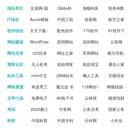
提供最新
BT下载站
动漫免费
_comic.qq.com_
动漫原创
观看_热播
资源下载
先的优质
频道
道
看
电影
讯飞星火-
综合其它
定鼎网-园
iSlideAI-
海螺AI多
怪兽AI数
更多>>
图库
nas论
文写作-AI
作 - 国内
图片、文
_www.sanmao.com.cn_
素材免费
的电影介
在线观看
动漫综合
电视剧大
站
短节目视
九章开物
IT综合
Axure模板
中国工程
锐客网
航空之家
更多>>
懂我的AI
林景观建
一键生成
模态大语
字人
坛|nas1.cn|nas1|nas
毕业设计-
领先的AI
案创作平
动漫原创
下载网站
绍及评论
全
频
牛品汇
软件综合
天天下载 -
配色软件
170软件
91软件下
更多>>
网
科技知识
助手
筑室内设
PPT模板
言模型
社区|PT网
AI答辩问
写作助手
台
包括上映
yx12345
网站建设
WordPress
昆明网站
深圳网站
云客网
更多>>
绿色精品
园
下载站
载
中心
计资料分
下载
站|NAS交
题预测与
影片的影
深圳网站
网址目录
123目录
网址之家
军师网站
顺为导航-
更多>>
下载站
主题模板
建设
建设
SEO众包
软件应用
享平台
流社区
PPT模板
易推分类
博客社区
无人机考
岚柏博客
南昌地宝
通信人家
更多>>
讯查询及
建设
网
目录网址
办公运营
下载_爱主
服务平台
分享平台
生成
精易论坛
站长工具
nvm中文
2898站长
懒人工具
关键词全
更多>>
目录网
证资讯网
网_南昌论
园
购票服
大全
工具导航
题
SEO工具
网络资源
奇迹秀工
魔法盒-专
118网创 -
网猴线报 -
更多>>
网
资源平台
网指数查
坛
务。你可
线报酷 -
文学小说
免费电子
80电子书
云财情
随便找财
更多>>
- 站长之家
具箱-设计
业的游戏
创业项目
一个简单
询
以记录想
钱如故
考试
2025綦江
牛客网
公务员考
国家公务
更多>>
专注线报
书下载
_八零电子
经网
师必备设
动画特效
资源分享
且纯粹的
看、在看
公务员考
科技
中国科普
中国专利
社科网
小木虫
更多>>
区中考志
试-中公教
员局
活动
网,txt小说
书_80txt_
计工具及
学习平台
下载平台
活动线报