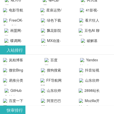
航-办公运营
院-哪吒影院
画-官网
电影导航
星座运势/
41影视-
工具导航
提供最新、
_www.copymango.co
- 免费看电影
最星座/美国
聚合最近好
FreeOK-
绿色下载
看片狂人
最全的高清
动漫综合
就来这！ | 快
神婆星座网
看的电视剧
FreeOK影视
吧
- 高清视频资
画盟网-
电影、电视
飘花影院
豆包AI 聊
导航网-免费
最新电影网
官网-最新影
源免费在线
画师联盟官
剧、动漫和
网
天智能对话
看电影就来
碟调网-
MX动漫-
站-41影视为
破解基
视资源|追剧
观看
网
综艺节目免
网页版入口
这！收录大
碟调网为您
最新最全动
地-精心专注
您提供最新
入站排行
也很卷
_huashilm.com_
费观看。平
量免费看电
提供最新电
漫免费在线
成全短剧电
整合当前互
岚柏博客
百度
Yandex
动漫综合
台内容丰
视剧和2025
影网站！
观看
视剧、电视
联网最新最
搜索
富，更新快
微软Bing
搜狗搜索
抖音短视
年最新电影
剧大全、好
全最优质的
速，支持在
引擎
频
的在线观
软件免费下
看的电视
易推分类
FF导航网
山东欣烨
线观看，满
看，快来碟
剧、最新的
载、资源免
目录网
化工有限公
GitHub
山东欣烨
2898站长
足各类影迷
调电影网在
电影在线观
费共享、技
司
生物科技有
资源平台
需求，提供
百度一下
阿里巴巴
Mozilla开
线观看最新
看，神马影
术教程学习
限公司
无广告、高
全球速卖通
发者
热门影视作
院每天更新
与交流平
快审排行