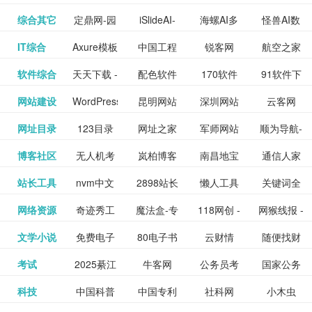
提供最新
BT下载站
动漫免费
_comic.qq.com_
动漫原创
观看_热播
资源下载
先的优质
频道
道
看
电影
讯飞星火-
综合其它
定鼎网-园
iSlideAI-
海螺AI多
怪兽AI数
更多>>
图库
nas论
文写作-AI
作 - 国内
图片、文
_www.sanmao.com.cn_
素材免费
的电影介
在线观看
动漫综合
电视剧大
站
短节目视
九章开物
IT综合
Axure模板
中国工程
锐客网
航空之家
更多>>
懂我的AI
林景观建
一键生成
模态大语
字人
坛|nas1.cn|nas1|nas
毕业设计-
领先的AI
案创作平
动漫原创
下载网站
绍及评论
全
频
牛品汇
软件综合
天天下载 -
配色软件
170软件
91软件下
更多>>
网
科技知识
助手
筑室内设
PPT模板
言模型
社区|PT网
AI答辩问
写作助手
台
包括上映
yx12345
网站建设
WordPress
昆明网站
深圳网站
云客网
更多>>
绿色精品
园
下载站
载
中心
计资料分
下载
站|NAS交
题预测与
影片的影
深圳网站
网址目录
123目录
网址之家
军师网站
顺为导航-
更多>>
下载站
主题模板
建设
建设
SEO众包
软件应用
享平台
流社区
PPT模板
易推分类
博客社区
无人机考
岚柏博客
南昌地宝
通信人家
更多>>
讯查询及
建设
网
目录网址
办公运营
下载_爱主
服务平台
分享平台
生成
精易论坛
站长工具
nvm中文
2898站长
懒人工具
关键词全
更多>>
目录网
证资讯网
网_南昌论
园
购票服
大全
工具导航
题
SEO工具
网络资源
奇迹秀工
魔法盒-专
118网创 -
网猴线报 -
更多>>
网
资源平台
网指数查
坛
务。你可
线报酷 -
文学小说
免费电子
80电子书
云财情
随便找财
更多>>
- 站长之家
具箱-设计
业的游戏
创业项目
一个简单
询
以记录想
钱如故
考试
2025綦江
牛客网
公务员考
国家公务
更多>>
专注线报
书下载
_八零电子
经网
师必备设
动画特效
资源分享
且纯粹的
看、在看
公务员考
科技
中国科普
中国专利
社科网
小木虫
更多>>
区中考志
试-中公教
员局
活动
网,txt小说
书_80txt_
计工具及
学习平台
下载平台
活动线报