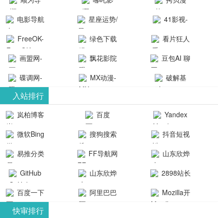
航-办公运营
院-哪吒影院
画-官网
电影导航
星座运势/
41影视-
工具导航
提供最新、
_www.copymango.co
- 免费看电影
最星座/美国
聚合最近好
FreeOK-
绿色下载
看片狂人
最全的高清
动漫综合
就来这！ | 快
神婆星座网
看的电视剧
FreeOK影视
吧
- 高清视频资
画盟网-
电影、电视
飘花影院
豆包AI 聊
导航网-免费
最新电影网
官网-最新影
源免费在线
画师联盟官
剧、动漫和
网
天智能对话
看电影就来
碟调网-
MX动漫-
站-41影视为
破解基
视资源|追剧
观看
网
综艺节目免
网页版入口
这！收录大
碟调网为您
最新最全动
地-精心专注
您提供最新
入站排行
也很卷
_huashilm.com_
费观看。平
量免费看电
提供最新电
漫免费在线
成全短剧电
整合当前互
岚柏博客
百度
Yandex
动漫综合
台内容丰
视剧和2025
影网站！
观看
视剧、电视
联网最新最
搜索
富，更新快
微软Bing
搜狗搜索
抖音短视
年最新电影
剧大全、好
全最优质的
速，支持在
引擎
频
的在线观
软件免费下
看的电视
易推分类
FF导航网
山东欣烨
线观看，满
看，快来碟
剧、最新的
载、资源免
目录网
化工有限公
GitHub
山东欣烨
2898站长
足各类影迷
调电影网在
电影在线观
费共享、技
司
生物科技有
资源平台
需求，提供
百度一下
阿里巴巴
Mozilla开
线观看最新
看，神马影
术教程学习
限公司
无广告、高
全球速卖通
发者
热门影视作
院每天更新
与交流平
快审排行