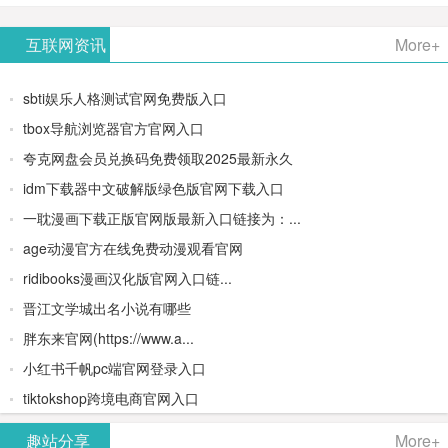
AiPPT -
更多>>
Image-
AI原生集
文生视频
- AI论文写
互联网资讯
More+
一键生成
2：
成开发环
类AIGC创
作平台/免
sbti娱乐人格测试官网免费版入口
高质量
OpenAI最
境/深度集
作平台
费生成千
tbox导航浏览器官方官网入口
夸克网盘会员兑换码免费领取2025最新永久
PPT
新AI图像
成
字大纲
idm下载器中文破解版绿色版官网下载入口
生成器
Doubao-
一耽漫画下载正版官网版最新入口链接为：...
age动漫官方在线免费动漫观看官网
1.5-pro与
ridibooks漫画汉化版官网入口链...
DeepSeek
晋江文学城出名小说有哪些
胖东来官网(https://www.a...
模型
小红书千帆pc端官网登录入口
tiktokshop跨境电商官网入口
趣站分享
More+