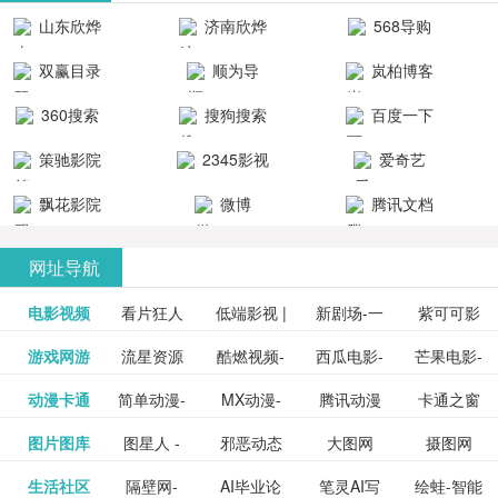
清流畅的观
品吧！
最新好看的
台！整合破
山东欣烨
济南欣烨
568导购
影体验。
动作片、 喜
解软件、整
生物科技有
科技有限公
网
双赢目录
顺为导
岚柏博客
剧片、爱情
合破解游
限公司
司
航-办公运营
片、搞笑片
戏、整合安
360搜索
搜狗搜索
百度一下
工具导航
卓破解软件
等全新电
引擎
策驰影院
2345影视
爱奇艺
影，是影
分享与下
大全
VIP会员
飘花影院
微博
腾讯文档
载！旨在打
网
造一个绿色
网址导航
安全优质软
电影视频
看片狂人
低端影视 |
新剧场-一
件共享站、
紫可可影
资源
泡剧网_最
游戏网游
流星资源
酷燃视频-
西瓜电影-
芒果电影-
更多>>
免费高清
个网盘资
视-紫可可,
豆瓣电影-
动漫卡通
简单动漫-
MX动漫-
腾讯动漫
卡通之窗
更多>>
新电视剧
网-流星蝴
致力于打
西瓜视频
芒果TV网
在线电影
源分享小
免费提供
三毛漫画
图片图库
图星人 -
邪恶动态
大图网
摄图网
更多>>
豆瓣电影
日本动画
最新最全
频道
_www.carto
免费在线
蝶剑官网
造中国领
网站电影
站电影频
电视剧观
站
最新高清
图行天下
生活社区
隔壁网-
AI毕业论
笔灵AI写
绘蛙-智能
更多>>
网
设计图片
图片大全