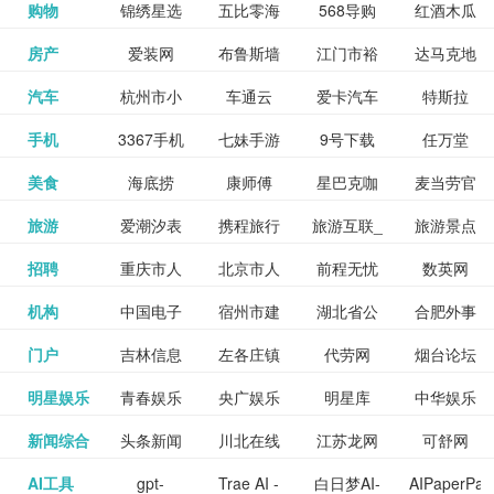
和看过的
中国科学
购物
锦绣星选
五比零海
568导购
红酒木瓜
更多>>
试信息网
博览
信息网
愿填报系
育网
免费下载,
八零小说
各类设计
资源分享
电影电视
淘宝
房产
爱装网
布鲁斯墙
江门市裕
达马克地
更多>>
院
海淘
淘网
网
靓汤官网
统
全集全本
网
辅助神器
网站
格莱美墙
汽车
杭州市小
车通云
爱卡汽车
特斯拉
更多>>
剧，顺便
纸
华墙纸
产
完结txt小
百度有驾
手机
3367手机
七妹手游
9号下载
任万堂
更多>>
纸
客车总量
导购
打分、写
说-书本网
游戏邦
美食
海底捞
康师傅
星巴克咖
麦当劳官
更多>>
网
游戏
调控管理
影评。根
心食谱网
旅游
爱潮汐表
携程旅行
旅游互联_
旅游景点
更多>>
啡
网
信息系统
据你的口
北京旅游
招聘
重庆市人
北京市人
前程无忧
数英网
更多>>
网
景点门票
点评-猫途
味，豆瓣
聘才网
机构
中国电子
宿州市建
湖北省公
合肥外事
更多>>
网
力资源和
力资源和
招聘网
预订
鹰
电影会推
湖北省粮
门户
吉林信息
左各庄镇
代劳网
烟台论坛
更多>>
检验检疫
委网
管局
办
社会保障
社会保障
Tripadvisor
腾讯充值
明星娱乐
青春娱乐
央广娱乐
明星库
中华娱乐
更多>>
荐好电影
食局
网
论坛
业务网
局
网易娱乐
新闻综合
头条新闻
川北在线
江苏龙网
可舒网
更多>>
中心
网
网,
网
给你。
巾帼网
AI工具
gpt-
Trae AI -
白日梦AI-
AIPaperPas
更多>>