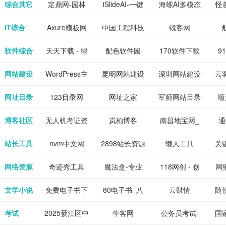
下载网站
坛|nas1.cn|nas1|nas
作-AI毕业设
国内领先的AI
片
综合其它
定鼎网-园林
iSlideAI-一键
海螺AI多模态
怪
、 喜
件、整
、爱情
解游
社区|PT网
计-AI答辩问题
写作助手
景观建筑室内
生成PPT模板
大语言模型
IT综合
Axure模板网
中国工程科技
锐客网
搞笑片
整合安
站|NAS交流社
预测与PPT模
设计资料分享
下载
知识中心
解软件
新电
软件综合
天天下载 - 绿
配色软件园
170软件下载
9
是影
与下
区
板生成
平台
色精品软件应
站
网站建设
WordPress主
昆明网站建设
深圳网站建设
云
旨在打
个绿色
用分享平台
题模板下载_
包
网址目录
123目录网
网址之家
军师网站目录
顺
优质软
爱主题
网址大全
公
博客社区
无人机考证资
岚柏博客
南昌地宝网_
通
享站、
源
讯网
南昌论坛
站长工具
nvm中文网
2898站长资源
懒人工具
关
平台
网络资源
奇迹秀工具
魔法盒-专业
118网创 - 创
网猴
箱-设计师必
的游戏动画特
业项目资源分
个
文学小说
免费电子书下
80电子书_八
云财情
随
备设计工具及
效学习平台
享下载平台
的
载网,txt小说
零电子书
考试
2025綦江区中
牛客网
公务员考试-
国