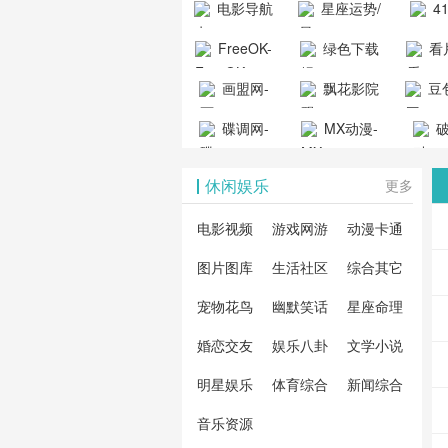
电影导航
星座运势/
4
工具导航
提供最新、
_www.
- 免费看电影
最星座/美国
聚合
FreeOK-
绿色下载
看
山东欣烨化工有限公
最全的高清
动漫
就来这！ | 快
神婆星座网
看的
司
FreeOK影视
吧
- 高
画盟网-
电影、电视
飘花影院
豆包
导航网-免费
最新
官网-最新影
源免
画师联盟官
剧、动漫和
网
天智
看电影就来
碟调网-
MX动漫-
站-4
破
视资源|追剧
观
网
综艺节目免
网页
这！收录大
碟调网为您
最新最全动
地-精
您提
也很卷
_huashilm.com_
费观看。平
休闲娱乐
更多
量免费看电
提供最新电
漫免费在线
成全
整合
动漫综合
台内容丰
视剧和2025
影网站！
观看
视剧
联网
电影视频
游戏网游
动漫卡通
富，更新快
年最新电影
剧大
全最
图片图库
生活社区
综合其它
速，支持在
的在线观
软件
看的
线观看，满
宠物花鸟
幽默笑话
星座命理
看，快来碟
剧、
载、
足各类影迷
调电影网在
电影
费共
婚恋交友
娱乐八卦
文学小说
需求，提供
线观看最新
看，
术教
明星娱乐
体育综合
新闻综合
无广告、高
热门影视作
院每
与交
清流畅的观
音乐资源
品吧！
最新
台！