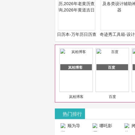
日历本-万年历日历查
奇迹秀工具箱-设
询-2026年日历,2026
必备设计工具及各
年老黄历查询,2026年
计辅助神器
黄道吉日
岚柏博客
百度
岚柏博客
百度
热门排行
山东欣烨化工有限公司
顺为导
哪吒影
拷
航-办公运营
院-哪吒影院
画-