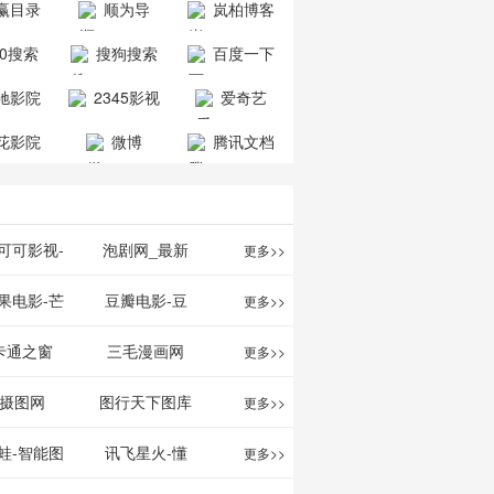
赢目录
顺为导
岚柏博客
公司
司
航-办公运营
60搜索
搜狗搜索
百度一下
工具导航
引擎
驰影院
2345影视
爱奇艺
大全
VIP会员
花影院
微博
腾讯文档
网
可可影视-
泡剧网_最新
更多>>
可可,免费提
电视剧免费在
果电影-芒
豆瓣电影-豆
更多>>
最新高清电
线观看_热播
TV网站电影
瓣电影提供最
卡通之窗
三毛漫画网
更多>>
影
电视剧大全
频道
新的电影介绍
w.cartoonwin.com_
_www.sanmao.com.cn_
摄图网
图行天下图库
更多>>
及评论包括上
动漫原创
动漫原创
蛙-智能图
讯飞星火-懂
更多>>