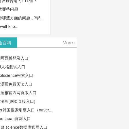
何设置合适的TTL值？
意哪些问题
哪些方面的问题，写5...
l-kno...
验百科
More+
笔网页版登录入口
TI人格测试入口
ofscience检索入口
蛙漫画免费阅读入口
马拉雅官方网页版入口
漫画(网页直接入口)
ver韩国搜索引擎入口（naver...
oo japan官网入口
b of science数据库官网入口