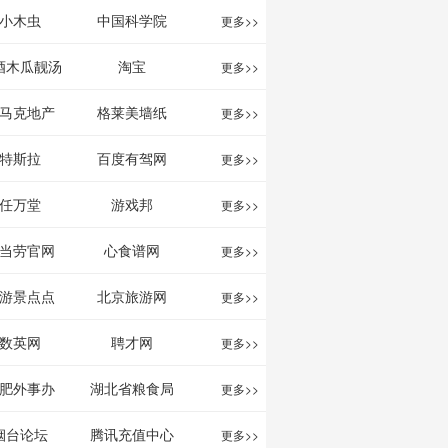
影给你。
分享网站
息网
小木虫
中国科学院
更多>>
酒木瓜靓汤
淘宝
更多>>
官网
马克地产
格莱美墙纸
更多>>
特斯拉
百度有驾网
更多>>
任万堂
游戏邦
更多>>
当劳官网
心食谱网
更多>>
游景点点
北京旅游网
更多>>
评-猫途鹰
数英网
聘才网
更多>>
ipadvisor
肥外事办
湖北省粮食局
更多>>
烟台论坛
腾讯充值中心
更多>>