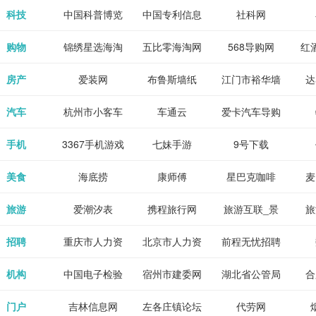
各类设计辅助
源
免费下载,全集
_80txt_八零
考志愿填报系
中公教育网
科技
中国科普博览
中国专利信息
社科网
神器
全本完结txt小
小说网
统
网
购物
锦绣星选海淘
五比零海淘网
568导购网
红
说-书本网
房产
爱装网
布鲁斯墙纸
江门市裕华墙
达
纸
汽车
杭州市小客车
车通云
爱卡汽车导购
总量调控管理
手机
3367手机游戏
七妹手游
9号下载
信息系统
美食
海底捞
康师傅
星巴克咖啡
麦
旅游
爱潮汐表
携程旅行网
旅游互联_景
旅
点门票预订
招聘
重庆市人力资
北京市人力资
前程无忧招聘
Tr
源和社会保障
源和社会保障
网
机构
中国电子检验
宿州市建委网
湖北省公管局
合
局
检疫业务网
门户
吉林信息网
左各庄镇论坛
代劳网