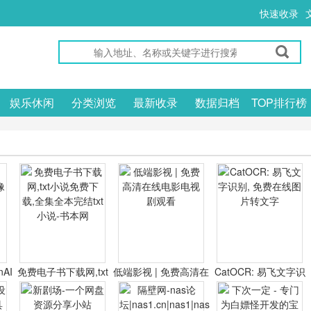
快速收录
娱乐休闲
分类浏览
最新收录
数据归档
TOP排行榜
nAI
免费电子书下载网,txt
低端影视 | 免费高清在
CatOCR: 易飞文字识
器
小说免费下载,全集全
线电影电视剧观看
别, 免费在线图片转文
本完结txt小说-书本网
字