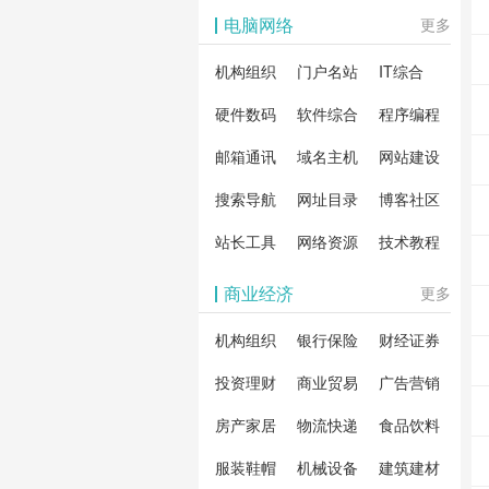
影体验。
动作片
解软
电脑网络
更多
剧片
合破
机构组织
门户名站
IT综合
片、
戏、
卓破
等全
硬件数码
软件综合
程序编程
影，
分享
邮箱通讯
域名主机
网站建设
载！
搜索导航
网址目录
博客社区
造一
安全
站长工具
网络资源
技术教程
件共
商业经济
更多
资
机构组织
银行保险
财经证券
投资理财
商业贸易
广告营销
房产家居
物流快递
食品饮料
服装鞋帽
机械设备
建筑建材