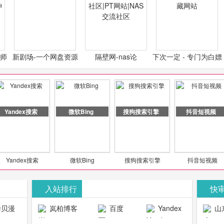
计师
新剧场-一个网盘资源
隔壁网-nas论
下次一定 - 专门为白嫖
类设
分享小站
坛|nas1.cn|nas1|nas
怪开发的宝藏网站
社区|PT网站|NAS交流
社区
Yandex搜索
微软Bing
搜狗搜索引擎
抖音短视频
Yandex搜索
微软Bing
搜狗搜索引擎
抖音短视频
入站排行
快
贝漫
岚柏博客
百度
Yandex
山
官网
搜索
生物