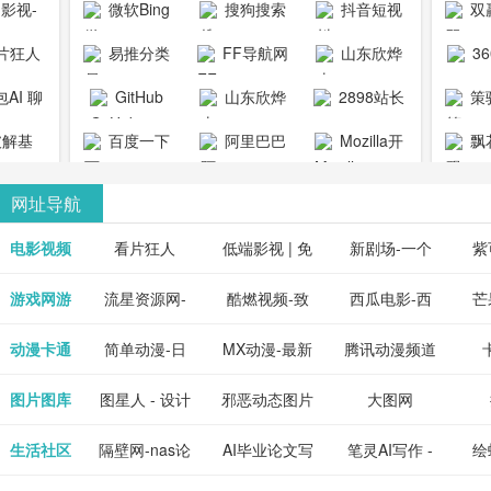
1影视-
微软Bing
搜狗搜索
抖音短视
双
copymango.com_
限
最近好
引擎
频
片狂人
易推分类
FF导航网
山东欣烨
3
综合
电视剧
清视频资
目录网
化工有限公
AI 聊
GitHub
山东欣烨
2898站长
策
电影网
费在线
司
能对话
生物科技有
资源平台
1影视为
解基
百度一下
阿里巴巴
Mozilla开
飘
看
版入口
限公司
心专注
供最新
全球速卖通
发者
网址导航
短剧电
当前互
、电视
最新最
电影视频
看片狂人
低端影视 | 免
新剧场-一个
紫
全、好
优质的
费高清在线电
网盘资源分享
紫
游戏网游
流星资源网-
酷燃视频-致
西瓜电影-西
芒
免费下
电视
最新的
资源免
影电视剧观看
小站
供
流星蝴蝶剑官
力于打造中国
瓜视频网站电
果
动漫卡通
简单动漫-日
MX动漫-最新
腾讯动漫频道
在线观
享、技
网资源下载站
领先的优质短
影频道
本动画BT下载
最全动漫免费
_comic.qq.com_
_ww
图片图库
图星人 - 设计
邪恶动态图片
大图网
神马影
程学习
天更新
流平
节目视频
站
在线观看
动漫综合
图片素材免费
大全
生活社区
隔壁网-nas论
AI毕业论文写
笔灵AI写作 -
绘
好看的
整合破