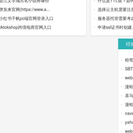
晋江文学城出名小说有哪些
什么是TTL值？如
胖东来官网(https://www.a...
选择云主机需要注
小红书千帆pc端官网登录入口
服务器托管需要考虑
tiktokshop跨境电商官网入口
申请ssl证书时创建.wel
经
粉
SB
web
漫
喜
漫蛙
na
yah
we