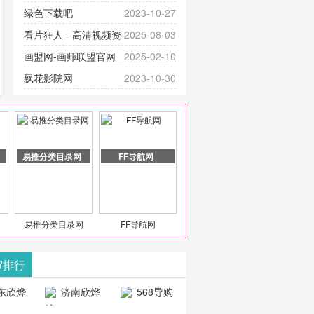
提供最新成全短剧电视剧、电视剧
官网-最新影视资源|追剧也很卷
绿色下载吧
2023-10-27
大全、好看的电视剧、最新的电影
看片狂人 - 高清视频资
2025-08-03
在线观看，神马影院每天更新最新
源免费在线观看
画盟网-画师联盟官网
2025-02-10
好看的动作片、 喜剧片、爱情片、
_huashilm.com_动漫综合
飘花影院网
2023-10-30
搞笑片等全新电影，是影
豆包AI 聊天智能对话网
2025-04-28
页版入口
易推分类目录网
FF导航网
易推分类目录网
FF导航网
审排行
东欣烨
济南欣烨
568导购
科技有
科技有限公
网