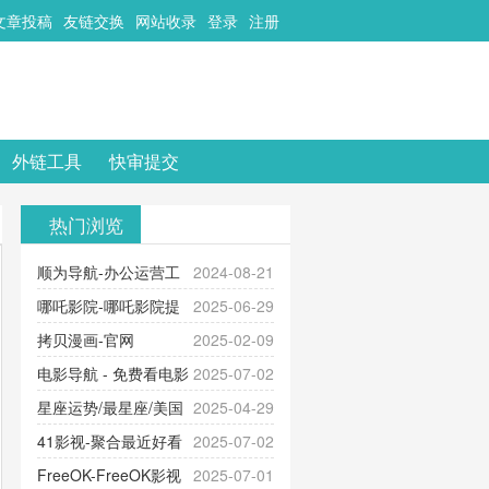
文章投稿
友链交换
网站收录
登录
注册
外链工具
快审提交
热门浏览
顺为导航-办公运营工
2024-08-21
具导航
哪吒影院-哪吒影院提
2025-06-29
供最新、最全的高清电影、电视
拷贝漫画-官网
2025-02-09
剧、动漫和综艺节目免费观看。平
_www.copymango.com_动漫综合
电影导航 - 免费看电影
2025-07-02
台内容丰富，更新快速，支持在线
就来这！ | 快导航网-免费看电影就
星座运势/最星座/美国
2025-04-29
观看，满足各类影迷需求，提供无
来这！收录大量免费看电影网站！
神婆星座网
41影视-聚合最近好看
2025-07-02
广告、高清流畅的观影体验。
的电视剧最新电影网站-41影视为您
FreeOK-FreeOK影视
2025-07-01