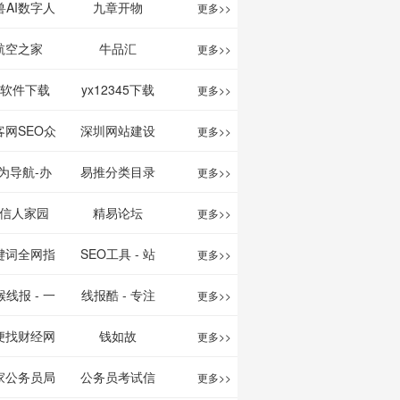
映影片的影讯
、文案创作
我的AI助手
兽AI数字人
九章开物
更多>>
查询及购票服
平台
航空之家
牛品汇
更多>>
务。你可以记
1软件下载
yx12345下载
更多>>
录想看、在看
站
客网SEO众
深圳网站建设
更多>>
和看过的电影
服务平台
为导航-办
易推分类目录
更多>>
电视剧，顺便
运营工具导
网
信人家园
精易论坛
更多>>
打分、写影
航
键词全网指
SEO工具 - 站
更多>>
评。根据你的
数查询
长之家
线报 - 一
线报酷 - 专注
更多>>
口味，豆瓣电
简单且纯粹
线报活动
便找财经网
钱如故
更多>>
影会推荐好电
活动线报资
家公务员局
公务员考试信
更多>>