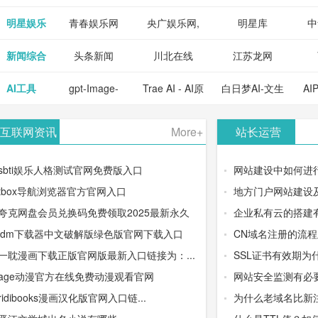
明星娱乐
青春娱乐网
央广娱乐网,
明星库
中
新闻综合
头条新闻
川北在线
江苏龙网
AI工具
gpt-Image-
Trae AI - AI原
白日梦AI-文生
AI
2：OpenAI最
生集成开发环
视频类AIGC
-
互联网资讯
More+
站长运营
新AI图像生成
境/深度集成
创作平台
平
sbti娱乐人格测试官网免费版入口
网站建设中如何进
器
Doubao-1.5-
tbox导航浏览器官方官网入口
地方门户网站建设
夸克网盘会员兑换码免费领取2025最新永久
企业私有云的搭建
pro与
idm下载器中文破解版绿色版官网下载入口
CN域名注册的流
DeepSeek模
一耽漫画下载正版官网版最新入口链接为：...
SSL证书有效期为
age动漫官方在线免费动漫观看官网
网站安全监测有必
型
ridibooks漫画汉化版官网入口链...
为什么老域名比新