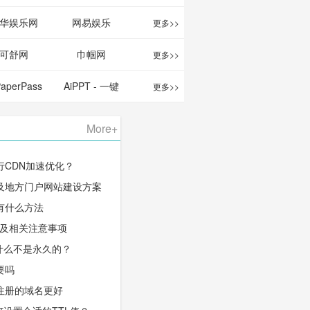
华娱乐网
网易娱乐
更多>>
可舒网
巾帼网
更多>>
PaperPass
AiPPT - 一键
更多>>
 AI论文写作
生成高质量
More+
台/免费生成
PPT
行CDN加速优化？
千字大纲
及地方门户网站建设方案
有什么方法
程及相关注意事项
什么不是永久的？
要吗
注册的域名更好